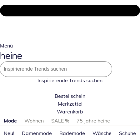
Menü
Inspirierende Trends suchen
Bestellschein
Merkzettel
Warenkorb
Produktkategorien überspringen
Mode
Wohnen
SALE %
75 Jahre heine
Neu!
Damenmode
Bademode
Wäsche
Schuhe