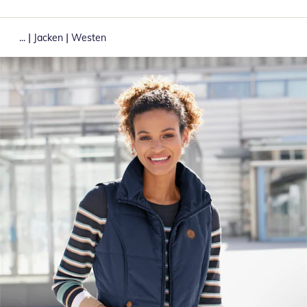
|
|
...
Jacken
Westen