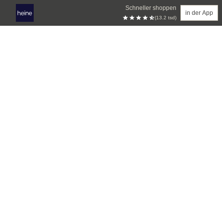
Schneller shoppen
in der App
(13.2 tsd)
Zum Hauptinhalt springen