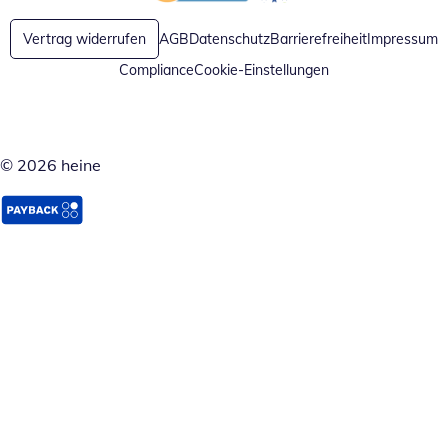
Öffnet in neuem Fenster
Öffnet in neuem Fenster
Vertrag widerrufen
AGB
Datenschutz
Barrierefreiheit
Impressum
Compliance
Cookie-Einstellungen
© 2026 heine