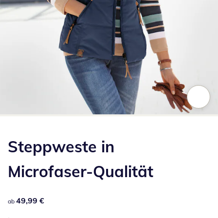
Zum Vergrößern auf das Bild klicken
Steppweste in
Microfaser-Qualität
49,99 €
49,99 €
ab