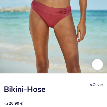
Zum Vergrößern auf das Bild klicken
s.Oliver
Bikini-Hose
26,99 €
26,99 €
nur