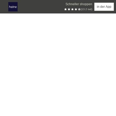
Schneller shoppen
in der App
(13.2 tsd)
Zum Hauptinhalt springen