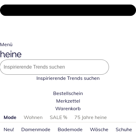
Menü
Inspirierende Trends suchen
Bestellschein
Merkzettel
Warenkorb
Produktkategorien überspringen
Mode
Wohnen
SALE %
75 Jahre heine
Neu!
Damenmode
Bademode
Wäsche
Schuhe