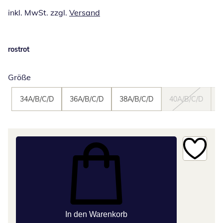
inkl. MwSt. zzgl.
Versand
rostrot
Größe
34A/B/C/D
36A/B/C/D
38A/B/C/D
40A/B/C/D
4
In den Warenkorb