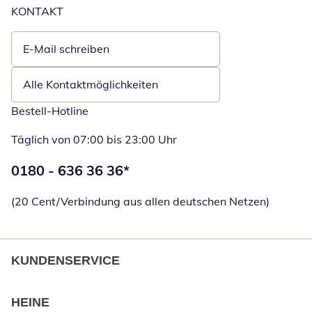
KONTAKT
E-Mail schreiben
Öffnet E-Mail-Client
Alle Kontaktmöglichkeiten
Bestell-Hotline
Täglich von 07:00 bis 23:00 Uhr
Telefonnummer:
0180 - 636 36 36
*
Öffnet Telefon
(20 Cent/Verbindung aus allen deutschen Netzen)
KUNDENSERVICE
HEINE