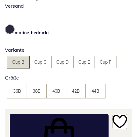
Versand
marine-bedruckt
Variante
Cup B
Cup C
Cup D
Cup E
Cup F
Größe
36B
38B
40B
42B
44B