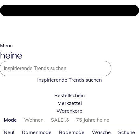
Menü
Inspirierende Trends suchen
Bestellschein
Merkzettel
Warenkorb
Produktkategorien überspringen
Mode
Wohnen
SALE %
75 Jahre heine
Neu!
Damenmode
Bademode
Wäsche
Schuhe