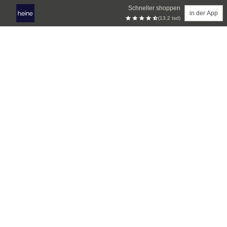
Schneller shoppen
in der App
(13.2 tsd)
Zum Hauptinhalt springen