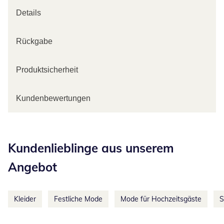
Details
Rückgabe
Produktsicherheit
Kundenbewertungen
Kategorie-Empfehlungen überspringen
Kundenlieblinge aus unserem
Angebot
Kleider
Festliche Mode
Mode für Hochzeitsgäste
S