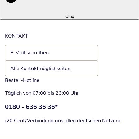
Chat
KONTAKT
E-Mail schreiben
Öffnet E-Mail-Client
Alle Kontaktmöglichkeiten
Bestell-Hotline
Täglich von 07:00 bis 23:00 Uhr
Telefonnummer:
0180 - 636 36 36
*
Öffnet Telefon
(20 Cent/Verbindung aus allen deutschen Netzen)