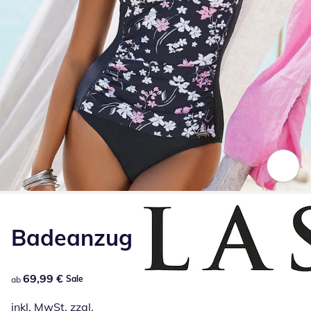
Zum Vergrößern auf das Bild klicken
Badeanzug
69,99 €
69,99 €
Sale
ab
inkl. MwSt. zzgl.