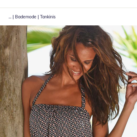
|
|
...
Bademode
Tankinis