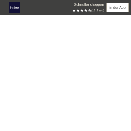
Schneller shoppen
in der App
(13.2 tsd)
Zum Hauptinhalt springen