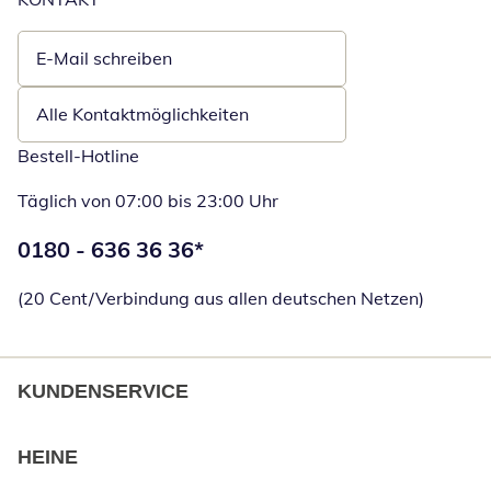
E-Mail schreiben
Öffnet E-Mail-Client
Alle Kontaktmöglichkeiten
Bestell-Hotline
Täglich von 07:00 bis 23:00 Uhr
Telefonnummer:
0180 - 636 36 36
*
Öffnet Telefon
(20 Cent/Verbindung aus allen deutschen Netzen)
KUNDENSERVICE
HEINE