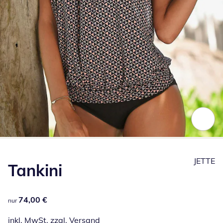
Zum Vergrößern auf das Bild klicken
JETTE
Tankini
74,00 €
74,00 €
nur
inkl. MwSt. zzgl.
Versand