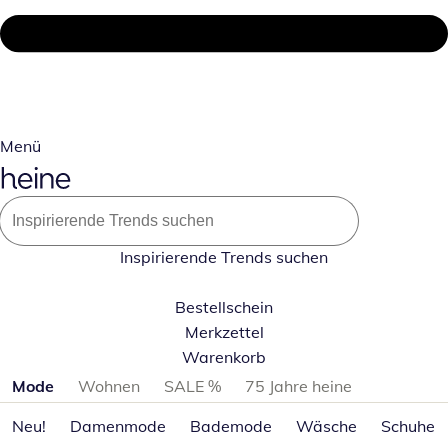
Menü
Inspirierende Trends suchen
Bestellschein
Merkzettel
Warenkorb
Produktkategorien überspringen
Mode
Wohnen
SALE %
75 Jahre heine
Neu!
Damenmode
Bademode
Wäsche
Schuhe