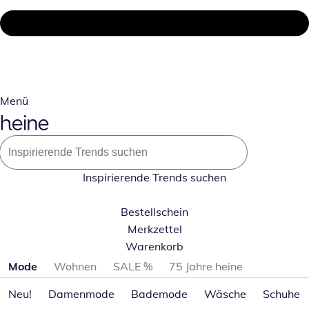
Menü
Inspirierende Trends suchen
Bestellschein
Merkzettel
Warenkorb
Produktkategorien überspringen
Mode
Wohnen
SALE %
75 Jahre heine
Neu!
Damenmode
Bademode
Wäsche
Schuhe