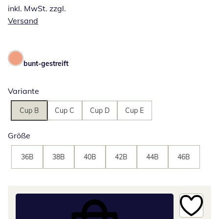
inkl. MwSt. zzgl.
Versand
bunt-gestreift
Variante
Cup B
Cup C
Cup D
Cup E
Größe
36B
38B
40B
42B
44B
46B