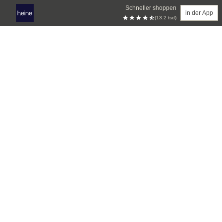
Schneller shoppen
in der App
(13.2 tsd)
Zum Hauptinhalt springen