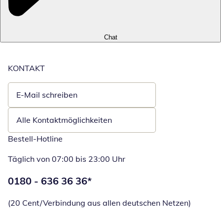
Chat
KONTAKT
E-Mail schreiben
Öffnet E-Mail-Client
Alle Kontaktmöglichkeiten
Bestell-Hotline
Täglich von 07:00 bis 23:00 Uhr
Telefonnummer:
0180 - 636 36 36
*
Öffnet Telefon
(20 Cent/Verbindung aus allen deutschen Netzen)