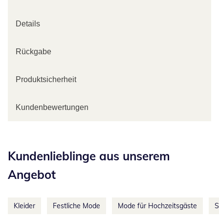
Details
Rückgabe
Produktsicherheit
Kundenbewertungen
Kategorie-Empfehlungen überspringen
Kundenlieblinge aus unserem
Angebot
Kleider
Festliche Mode
Mode für Hochzeitsgäste
S