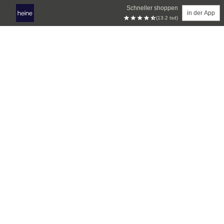
Schneller shoppen
in der App
(13.2 tsd)
Zum Hauptinhalt springen