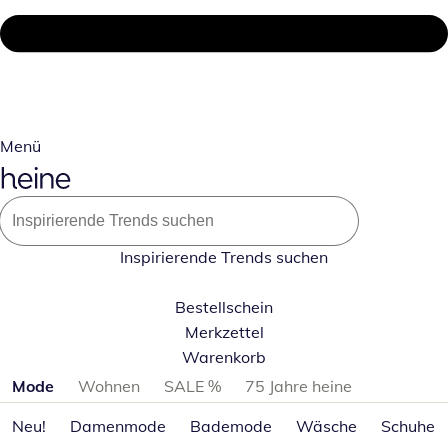
Menü
Inspirierende Trends suchen
Bestellschein
Merkzettel
Warenkorb
Produktkategorien überspringen
Mode
Wohnen
SALE %
75 Jahre heine
Neu!
Damenmode
Bademode
Wäsche
Schuhe