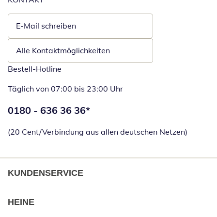
E-Mail schreiben
Öffnet E-Mail-Client
Alle Kontaktmöglichkeiten
Bestell-Hotline
Täglich von 07:00 bis 23:00 Uhr
Telefonnummer:
0180 - 636 36 36
*
Öffnet Telefon
(20 Cent/Verbindung aus allen deutschen Netzen)
KUNDENSERVICE
HEINE