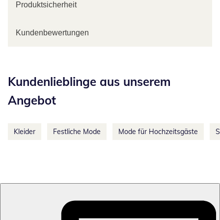
Produktsicherheit
Kundenbewertungen
Kategorie-Empfehlungen überspringen
Kundenlieblinge aus unserem
Angebot
Kleider
Festliche Mode
Mode für Hochzeitsgäste
S