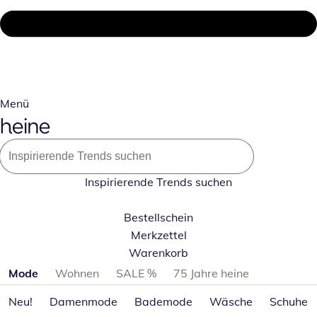
Menü
Inspirierende Trends suchen
Bestellschein
Merkzettel
Warenkorb
Produktkategorien überspringen
Mode
Wohnen
SALE %
75 Jahre heine
Neu!
Damenmode
Bademode
Wäsche
Schuhe