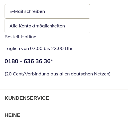
E-Mail schreiben
Öffnet E-Mail-Client
Alle Kontaktmöglichkeiten
Bestell-Hotline
Täglich von 07:00 bis 23:00 Uhr
Telefonnummer:
0180 - 636 36 36
*
Öffnet Telefon
(20 Cent/Verbindung aus allen deutschen Netzen)
KUNDENSERVICE
HEINE