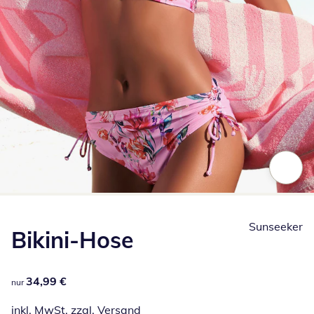
Zum Vergrößern auf das Bild klicken
Sunseeker
Bikini-Hose
34,99 €
34,99 €
nur
inkl. MwSt. zzgl.
Versand