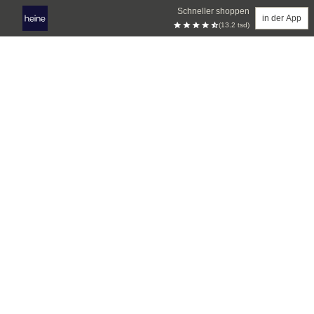
Schneller shoppen
in der App
(13.2 tsd)
Zum Hauptinhalt springen