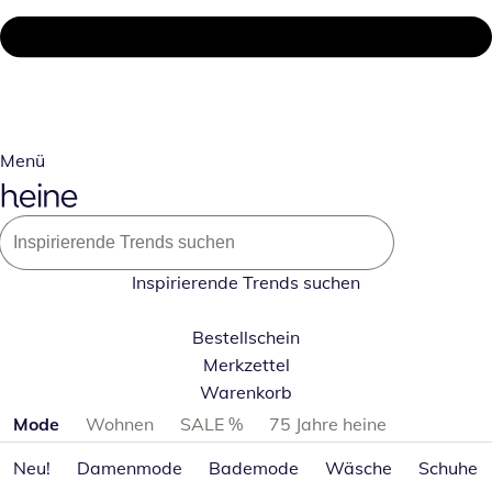
Menü
Inspirierende Trends suchen
Bestellschein
Merkzettel
Warenkorb
Produktkategorien überspringen
Mode
Wohnen
SALE %
75 Jahre heine
Neu!
Damenmode
Bademode
Wäsche
Schuhe