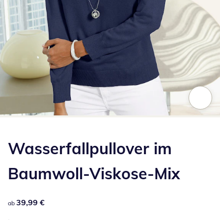
Zum Vergrößern auf das Bild klicken
Wasserfallpullover im
Baumwoll-Viskose-Mix
39,99 €
39,99 €
ab