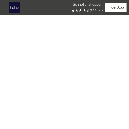
Schneller shoppen
in der App
(13.2 tsd)
Zum Hauptinhalt springen