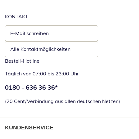
KONTAKT
E-Mail schreiben
Öffnet E-Mail-Client
Alle Kontaktmöglichkeiten
Bestell-Hotline
Täglich von 07:00 bis 23:00 Uhr
Telefonnummer:
0180 - 636 36 36
*
Öffnet Telefon
(20 Cent/Verbindung aus allen deutschen Netzen)
KUNDENSERVICE