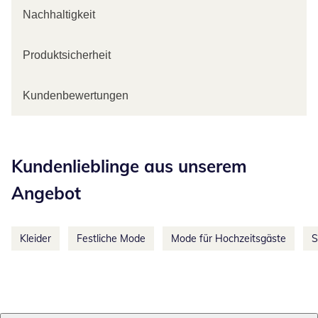
Nachhaltigkeit
Produktsicherheit
Kundenbewertungen
Kategorie-Empfehlungen überspringen
Kundenlieblinge aus unserem
Angebot
Kleider
Festliche Mode
Mode für Hochzeitsgäste
S