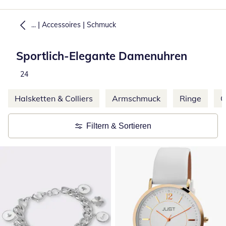
|
|
...
Accessoires
Schmuck
Sportlich-Elegante Damenuhren
Produkte
24
Weitere Kategorien überspringen
Halsketten & Colliers
Armschmuck
Ringe
O
Filtern & Sortieren