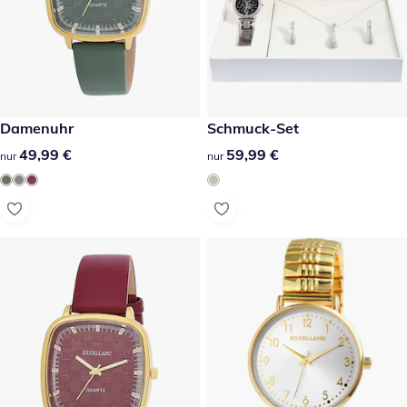
49,99 €
Damenuhr
59,99 €
Schmuck-Set
49,99 €
49,99 €
59,99 €
59,99 €
nur
nur