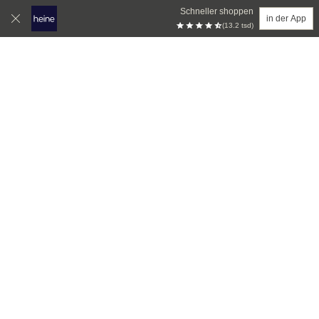
Schneller shoppen
in der App
(13.2 tsd)
Zum Hauptinhalt springen