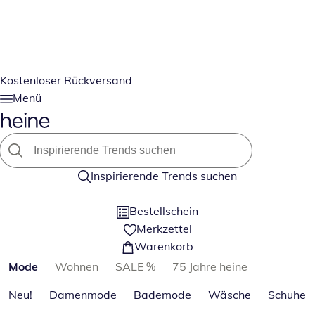
Kostenloser Rückversand
Menü
Inspirierende Trends suchen
Bestellschein
Merkzettel
Warenkorb
Produktkategorien überspringen
Mode
Wohnen
SALE %
75 Jahre heine
Neu!
Damenmode
Bademode
Wäsche
Schuhe