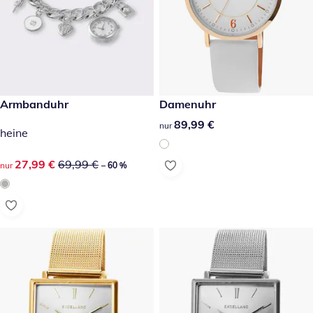
reduzierter Preis 27,99 €, vorheriger Preis: 69,99 €
Armbanduhr
89,99 €
Damenuhr
-60 %
89,99 €
89,99 €
nur
heine
reduzierter Preis 27,99 €, vorheriger Preis: 69,99 €
27,99 €
69,99 €
nur
– 60 %