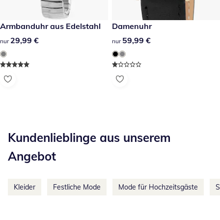
29,99 €
Armbanduhr aus Edelstahl
59,99 €
Damenuhr
29,99 €
29,99 €
59,99 €
59,99 €
nur
nur
Kategorie-Empfehlungen überspringen
Kundenlieblinge aus unserem
Angebot
Kleider
Festliche Mode
Mode für Hochzeitsgäste
S