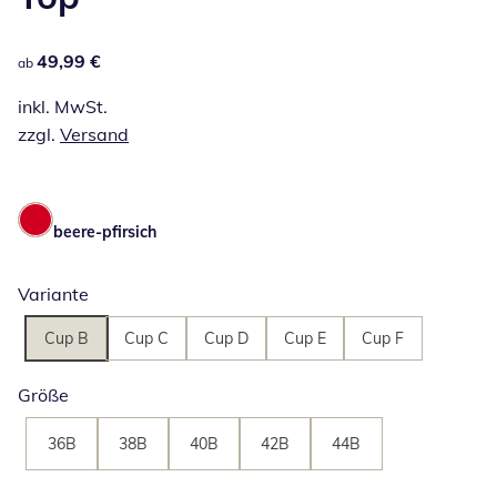
49,99 €
49,99 €
ab
inkl. MwSt.
zzgl.
Versand
beere-pfirsich
Variante
Cup B
Cup C
Cup D
Cup E
Cup F
Größe
36B
38B
40B
42B
44B