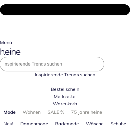
Menü
Inspirierende Trends suchen
Bestellschein
Merkzettel
Warenkorb
Produktkategorien überspringen
Mode
Wohnen
SALE %
75 Jahre heine
Neu!
Damenmode
Bademode
Wäsche
Schuhe