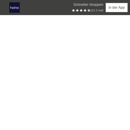
Schneller shoppen
in der App
(13.2 tsd)
Zum Hauptinhalt springen