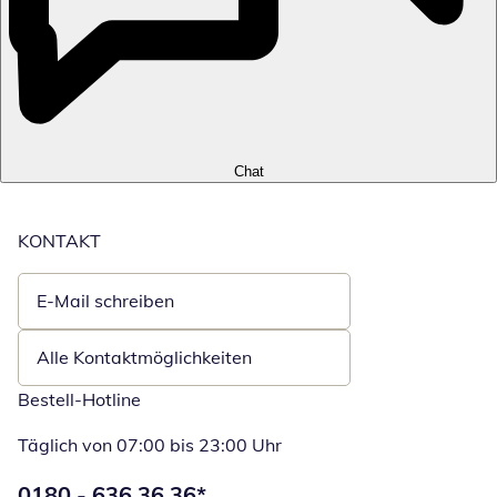
Chat
KONTAKT
E-Mail schreiben
Öffnet E-Mail-Client
Alle Kontaktmöglichkeiten
Bestell-Hotline
Täglich von 07:00 bis 23:00 Uhr
Telefonnummer:
0180 - 636 36 36
*
Öffnet Telefon