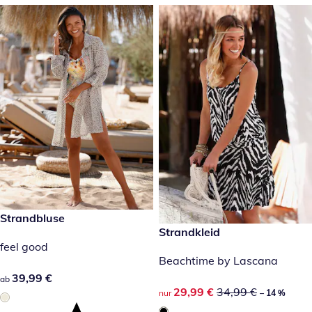
39,99 €
Strandbluse
reduzierter Preis 29,99 €, vor
Strandkleid
-14 %
feel good
Beachtime by Lascana
39,99 €
39,99 €
ab
reduzierter Preis 29,99 €, vor
29,99 €
34,99 €
nur
– 14 %