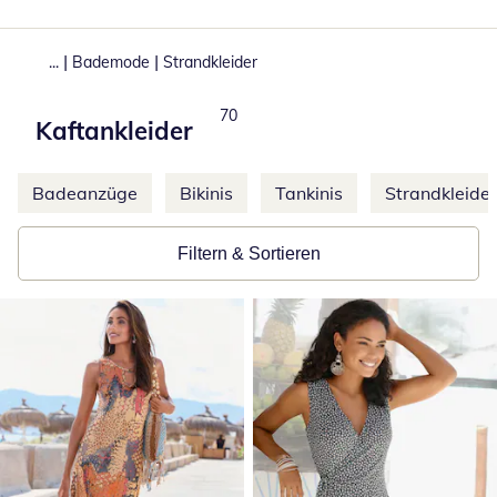
|
|
...
Bademode
Strandkleider
Produkte
70
Kaftankleider
Weitere Kategorien überspringen
Badeanzüge
Bikinis
Tankinis
Strandkleider
Filtern & Sortieren