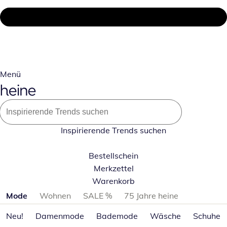
Menü
Inspirierende Trends suchen
Bestellschein
Merkzettel
Warenkorb
Produktkategorien überspringen
Mode
Wohnen
SALE %
75 Jahre heine
Neu!
Damenmode
Bademode
Wäsche
Schuhe