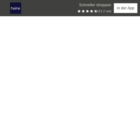
Schneller shoppen
in der App
(13.2 tsd)
Zum Hauptinhalt springen