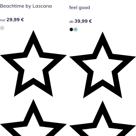
Beachtime by Lascana
feel good
29,99 €
29,99 €
nur
39,99 €
39,99 €
ab