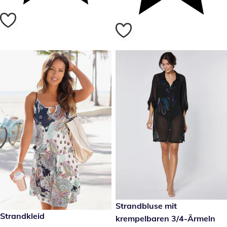
39,99 €
Strandbluse mit
29,99 €
Strandkleid
krempelbaren 3/4-Ärmeln