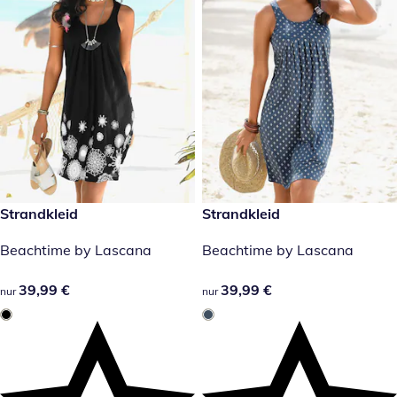
39,99 €
Strandkleid
39,99 €
Strandkleid
Beachtime by Lascana
Beachtime by Lascana
39,99 €
39,99 €
39,99 €
39,99 €
nur
nur