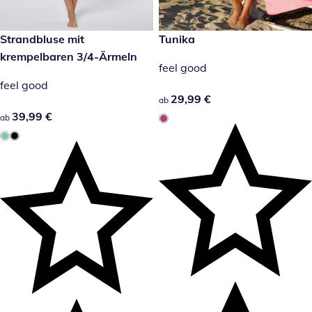
29,99 €
Tunika
39,99 €
Strandbluse mit
krempelbaren 3/4-Ärmeln
feel good
feel good
29,99 €
29,99 €
ab
39,99 €
39,99 €
ab