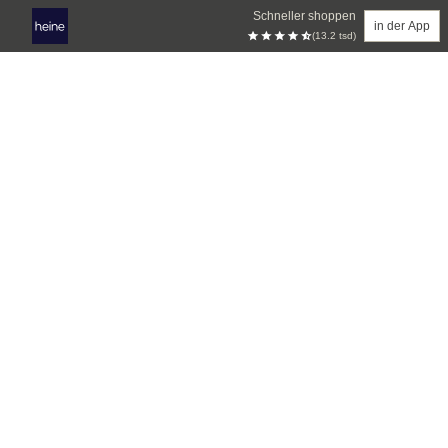
Schneller shoppen
in der App
(13.2 tsd)
Zum Hauptinhalt springen