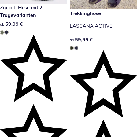
59,99 €
Zip-off-Hose mit 2
59,99 €
Trekkinghose
Tragevarianten
59,99 €
59,99 €
ab
LASCANA ACTIVE
59,99 €
59,99 €
ab