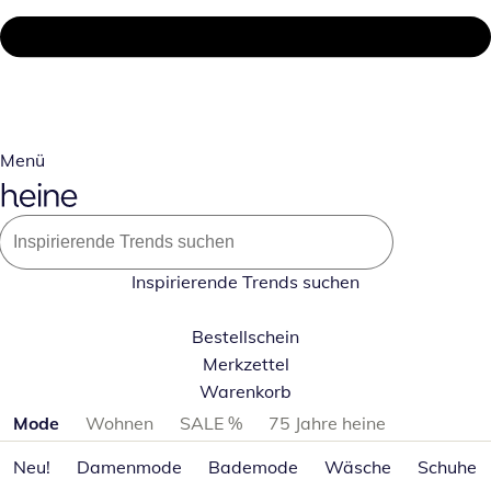
Menü
Inspirierende Trends suchen
Bestellschein
Merkzettel
Warenkorb
Produktkategorien überspringen
Mode
Wohnen
SALE %
75 Jahre heine
Neu!
Damenmode
Bademode
Wäsche
Schuhe