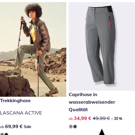
reduzierter Preis 34,99 €, vor
Caprihose in
-30 %
69,99 €
Trekkinghose
Sale
wasserabweisender
Qualität
LASCANA ACTIVE
reduzierter Preis 34,99 €, vor
34,99 €
49,99 €
ab
– 30 %
69,99 €
69,99 €
ab
Sale