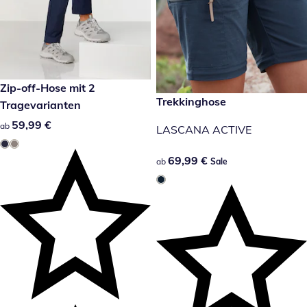
59,99 €
Zip-off-Hose mit 2
69,99 €
Trekkinghose
Sale
Tragevarianten
59,99 €
59,99 €
ab
LASCANA ACTIVE
69,99 €
69,99 €
ab
Sale