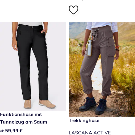
59,99 €
Funktionshose mit
69,99 €
Trekkinghose
Sale
Tunnelzug am Saum
59,99 €
59,99 €
ab
LASCANA ACTIVE