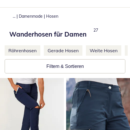
|
|
...
Damenmode
Hosen
Produkte
27
Wanderhosen für Damen
Weitere Kategorien überspringen
Röhrenhosen
Gerade Hosen
Weite Hosen
Filtern & Sortieren