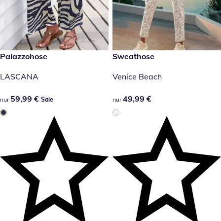
59,99 €
Palazzohose
49,99 €
Sweathose
Sale
LASCANA
Venice Beach
59,99 €
59,99 €
49,99 €
49,99 €
nur
Sale
nur