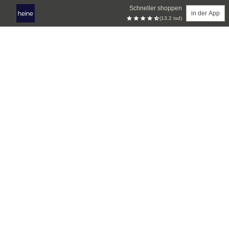
Schneller shoppen
in der App
(13.2 tsd)
Zum Hauptinhalt springen