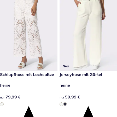
Neu
79,99 €
Schlupfhose mit Lochspitze
59,99 €
Jerseyhose mit Gürtel
heine
heine
79,99 €
79,99 €
59,99 €
59,99 €
nur
nur