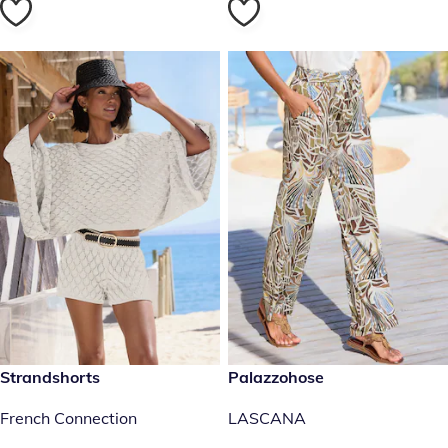
39,99 €
Strandshorts
reduzierter Preis 34,99 €, vor
Palazzohose
-12 %
French Connection
LASCANA