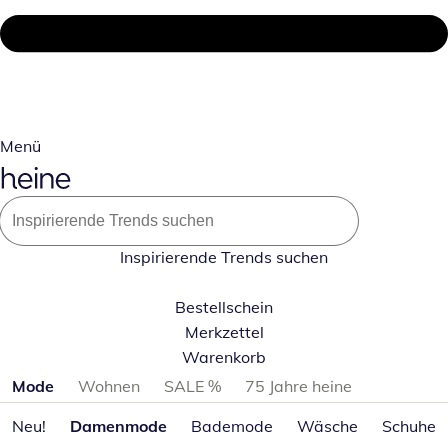
Menü
Inspirierende Trends suchen
Bestellschein
Merkzettel
Warenkorb
Produktkategorien überspringen
Mode
Wohnen
SALE %
75 Jahre heine
Neu!
Damenmode
Bademode
Wäsche
Schuhe