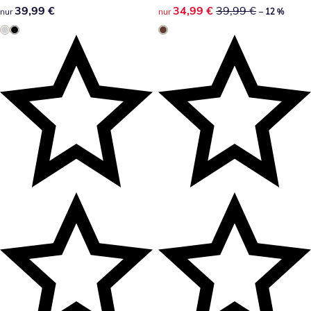
39,99 €
39,99 €
reduzierter Preis 34,99 €, vor
34,99 €
39,99 €
nur
nur
– 12 %