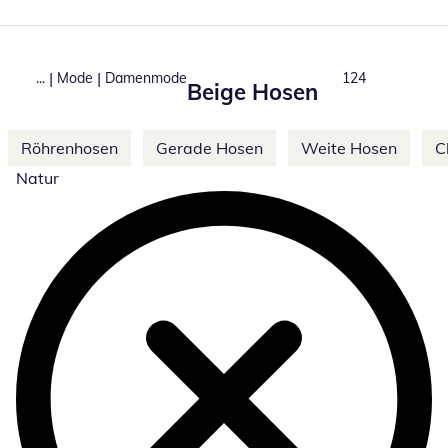
|
|
...
Mode
Damenmode
Produkte
124
Beige Hosen
Weitere Kategorien überspringen
Röhrenhosen
Gerade Hosen
Weite Hosen
C
Natur