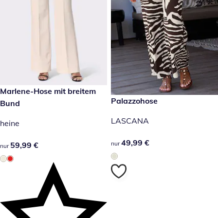
59,99 €
Marlene-Hose mit breitem
49,99 €
Palazzohose
Bund
LASCANA
heine
49,99 €
49,99 €
nur
59,99 €
59,99 €
nur