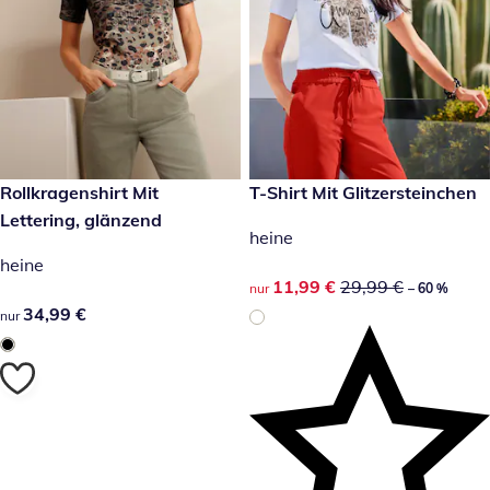
34,99 €
Rollkragenshirt Mit
reduzierter Preis 11,99 €, vor
T-Shirt Mit Glitzersteinchen
-60 %
Lettering, glänzend
heine
heine
reduzierter Preis 11,99 €, vor
11,99 €
29,99 €
nur
– 60 %
34,99 €
34,99 €
nur