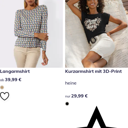
39,99 €
Langarmshirt
29,99 €
Kurzarmshirt mit 3D-Print
39,99 €
39,99 €
ab
heine
29,99 €
29,99 €
nur