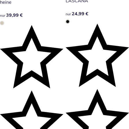
LASCANA
heine
24,99 €
24,99 €
nur
39,99 €
39,99 €
nur