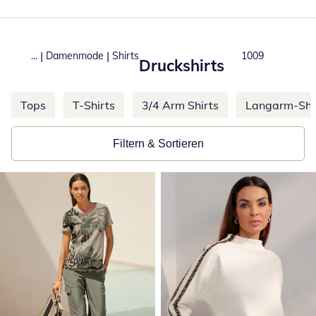
|
|
...
Damenmode
Shirts
Produkte
1009
Druckshirts
Weitere Kategorien überspringen
Tops
T-Shirts
3/4 Arm Shirts
Langarm-Shi
Filtern & Sortieren