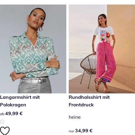
49,99 €
Langarmshirt mit
34,99 €
Rundhalsshirt mit
Polokragen
Frontdruck
49,99 €
49,99 €
ab
heine
34,99 €
34,99 €
nur