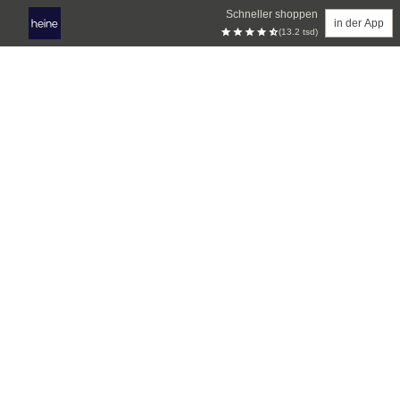
Schneller shoppen
in der App
(13.2 tsd)
Zum Hauptinhalt springen