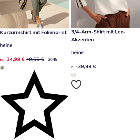
39,99 €
3/4-Arm-Shirt mit Leo-
reduzierter Preis 34,99 €, vorheriger Preis: 49,99 €
Kurzarmshirt mit Folienprint
-30 %
Akzenten
heine
heine
reduzierter Preis 34,99 €, vorheriger Preis: 49,99 €
34,99 €
49,99 €
nur
– 30 %
39,99 €
39,99 €
nur