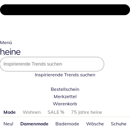
Menü
Inspirierende Trends suchen
Bestellschein
Merkzettel
Warenkorb
Produktkategorien überspringen
Mode
Wohnen
SALE %
75 Jahre heine
Neu!
Damenmode
Bademode
Wäsche
Schuhe