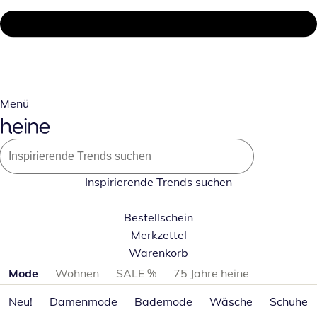
Menü
Inspirierende Trends suchen
Bestellschein
Merkzettel
Warenkorb
Produktkategorien überspringen
Mode
Wohnen
SALE %
75 Jahre heine
Neu!
Damenmode
Bademode
Wäsche
Schuhe