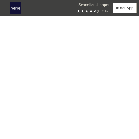
Schneller shoppen
in der App
(13.2 tsd)
Zum Hauptinhalt springen