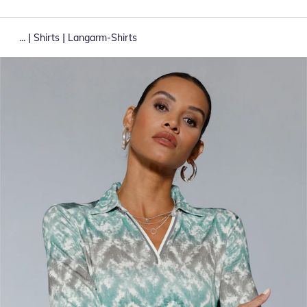
|
|
...
Shirts
Langarm-Shirts