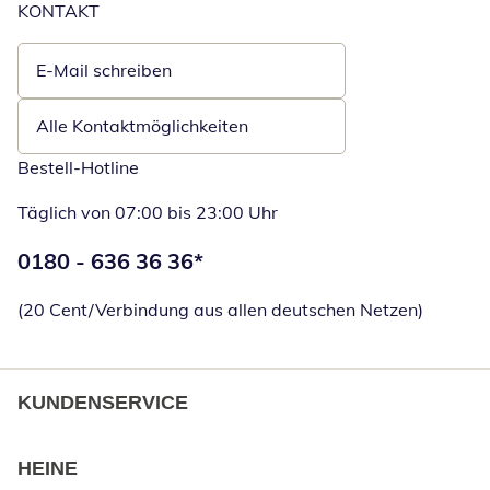
KONTAKT
E-Mail schreiben
Öffnet E-Mail-Client
Alle Kontaktmöglichkeiten
Bestell-Hotline
Täglich von 07:00 bis 23:00 Uhr
Telefonnummer:
0180 - 636 36 36
*
Öffnet Telefon
(20 Cent/Verbindung aus allen deutschen Netzen)
KUNDENSERVICE
HEINE