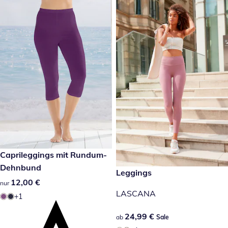
12,00 €
Caprileggings mit Rundum-
Dehnbund
24,99 €
Leggings
Sale
12,00 €
12,00 €
nur
LASCANA
+1
24,99 €
24,99 €
ab
Sale