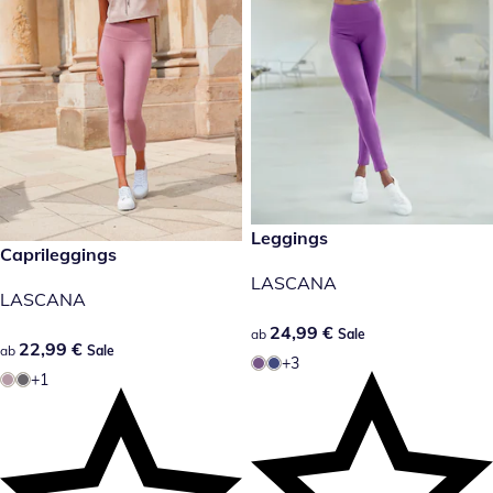
24,99 €
Leggings
Sale
22,99 €
Caprileggings
Sale
LASCANA
LASCANA
24,99 €
24,99 €
ab
Sale
22,99 €
22,99 €
ab
Sale
+3
+1