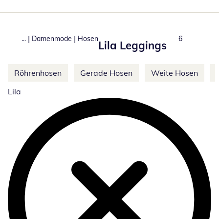
|
|
...
Damenmode
Hosen
Produkte
6
Lila Leggings
Weitere Kategorien überspringen
Röhrenhosen
Gerade Hosen
Weite Hosen
Lila