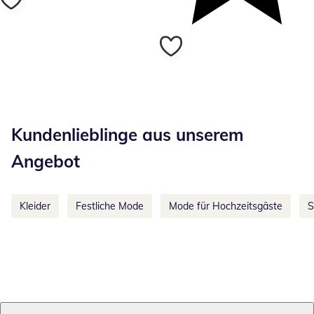
Kategorie-Empfehlungen überspringen
Kundenlieblinge aus unserem
Angebot
Kleider
Festliche Mode
Mode für Hochzeitsgäste
S