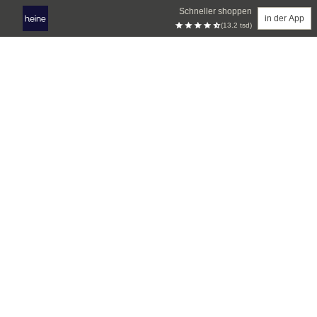
Schneller shoppen
in der App
(13.2 tsd)
Zum Hauptinhalt springen