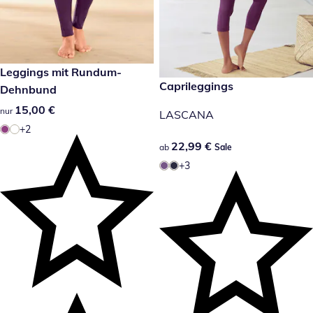
15,00 €
Leggings mit Rundum-
22,99 €
Caprileggings
Sale
Dehnbund
15,00 €
15,00 €
nur
LASCANA
+2
22,99 €
22,99 €
ab
Sale
+3