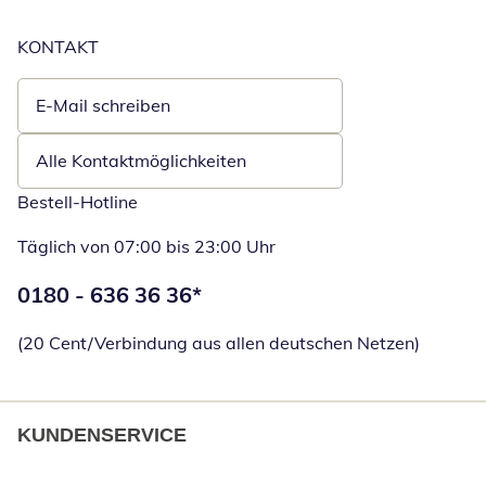
KONTAKT
E-Mail schreiben
Öffnet E-Mail-Client
Alle Kontaktmöglichkeiten
Bestell-Hotline
Täglich von 07:00 bis 23:00 Uhr
Telefonnummer:
0180 - 636 36 36
*
Öffnet Telefon
(20 Cent/Verbindung aus allen deutschen Netzen)
KUNDENSERVICE