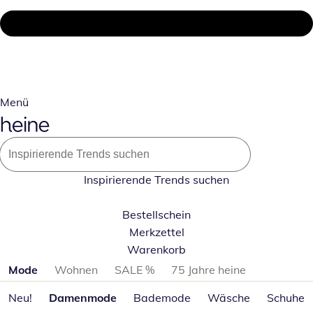
Menü
Inspirierende Trends suchen
Bestellschein
Merkzettel
Warenkorb
Produktkategorien überspringen
Mode
Wohnen
SALE %
75 Jahre heine
Neu!
Damenmode
Bademode
Wäsche
Schuhe