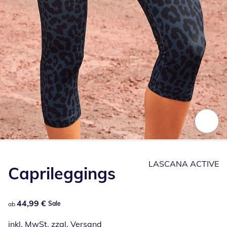
Zum Vergrößern auf das Bild klicken
LASCANA ACTIVE
Caprileggings
44,99 €
44,99 €
Sale
ab
inkl. MwSt. zzgl.
Versand