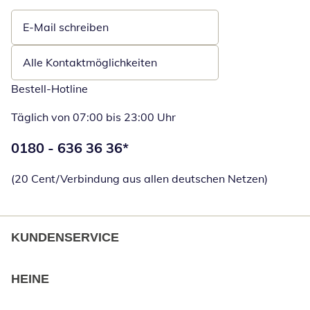
E-Mail schreiben
Öffnet E-Mail-Client
Alle Kontaktmöglichkeiten
Bestell-Hotline
Täglich von 07:00 bis 23:00 Uhr
Telefonnummer:
0180 - 636 36 36
*
Öffnet Telefon
(20 Cent/Verbindung aus allen deutschen Netzen)
KUNDENSERVICE
HEINE