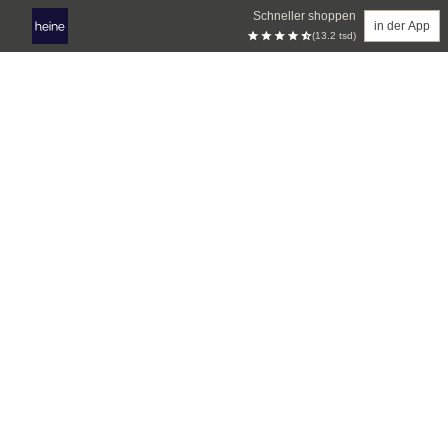
Schneller shoppen
in der App
(13.2 tsd)
Zum Hauptinhalt springen