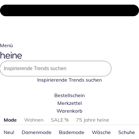
Menü
Inspirierende Trends suchen
Bestellschein
Merkzettel
Warenkorb
Produktkategorien überspringen
Mode
Wohnen
SALE %
75 Jahre heine
Neu!
Damenmode
Bademode
Wäsche
Schuhe