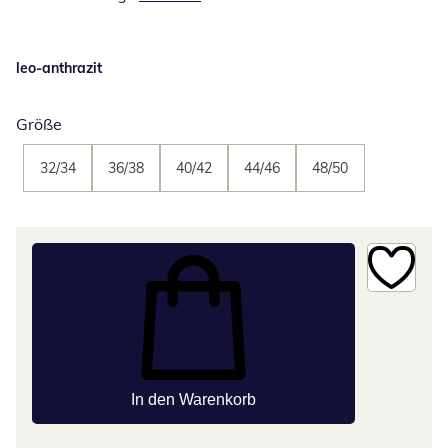
leo-anthrazit
Größe
32/34
36/38
40/42
44/46
48/50
In den Warenkorb