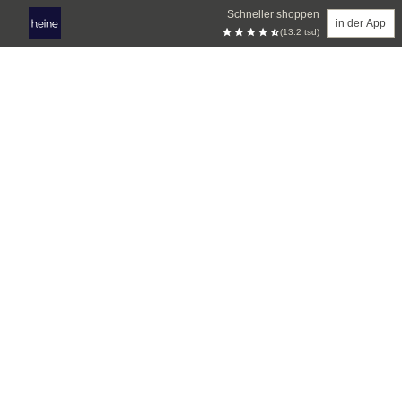
Schneller shoppen
in der App
(13.2 tsd)
Zum Hauptinhalt springen