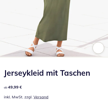
Zum Vergrößern auf das Bild klicken
Jerseykleid mit Taschen
49,99 €
49,99 €
ab
inkl. MwSt. zzgl.
Versand