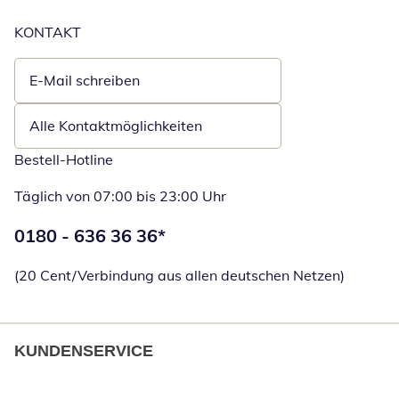
KONTAKT
E-Mail schreiben
Öffnet E-Mail-Client
Alle Kontaktmöglichkeiten
Bestell-Hotline
Täglich von 07:00 bis 23:00 Uhr
Telefonnummer:
0180 - 636 36 36
*
Öffnet Telefon
(20 Cent/Verbindung aus allen deutschen Netzen)
KUNDENSERVICE