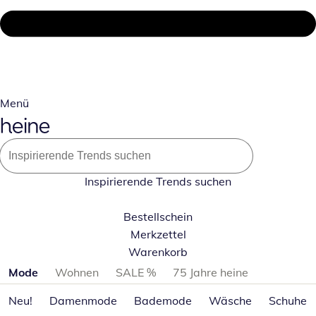
Menü
Inspirierende Trends suchen
Bestellschein
Merkzettel
Warenkorb
Produktkategorien überspringen
Mode
Wohnen
SALE %
75 Jahre heine
Neu!
Damenmode
Bademode
Wäsche
Schuhe