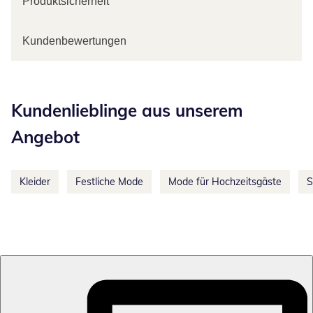
Produktsicherheit
Kundenbewertungen
Kategorie-Empfehlungen überspringen
Kundenlieblinge aus unserem
Angebot
Kleider
Festliche Mode
Mode für Hochzeitsgäste
S