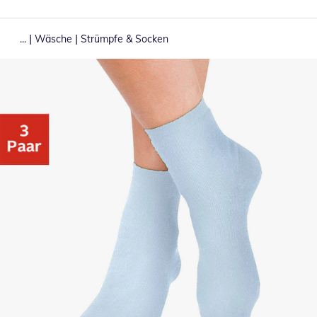
|
|
...
Wäsche
Strümpfe & Socken