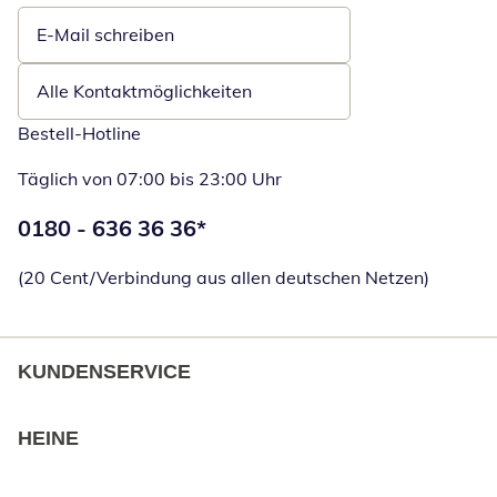
E-Mail schreiben
Öffnet E-Mail-Client
Alle Kontaktmöglichkeiten
Bestell-Hotline
Täglich von 07:00 bis 23:00 Uhr
Telefonnummer:
0180 - 636 36 36
*
Öffnet Telefon
(20 Cent/Verbindung aus allen deutschen Netzen)
KUNDENSERVICE
HEINE