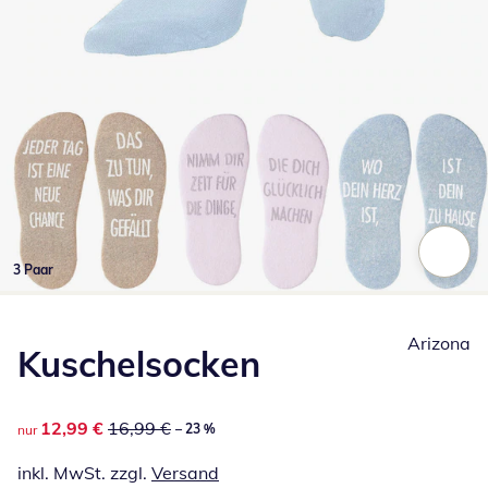
3 Paar
Zum Vergrößern auf das Bild klicken
Arizona
Kuschelsocken
reduzierter Preis 12,99 €, vorheriger Preis: 16,99 €
12,99 €
16,99 €
– 23 %
nur
inkl. MwSt. zzgl.
Versand