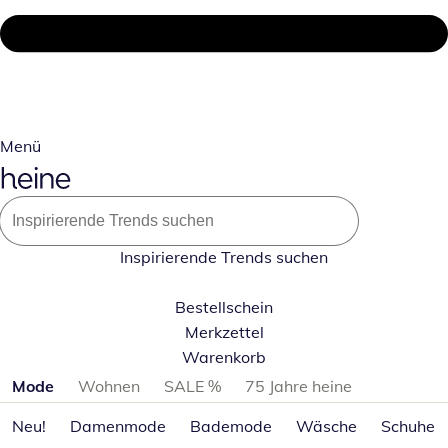
Menü
Inspirierende Trends suchen
Bestellschein
Merkzettel
Warenkorb
Produktkategorien überspringen
Mode
Wohnen
SALE %
75 Jahre heine
Neu!
Damenmode
Bademode
Wäsche
Schuhe