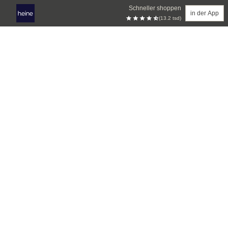
Schneller shoppen
in der App
(13.2 tsd)
Zum Hauptinhalt springen