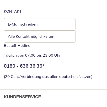
KONTAKT
E-Mail schreiben
Öffnet E-Mail-Client
Alle Kontaktmöglichkeiten
Bestell-Hotline
Täglich von 07:00 bis 23:00 Uhr
Telefonnummer:
0180 - 636 36 36
*
Öffnet Telefon
(20 Cent/Verbindung aus allen deutschen Netzen)
KUNDENSERVICE