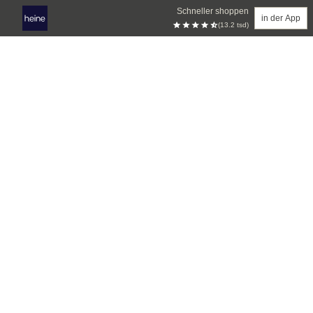
Schneller shoppen
in der App
(13.2 tsd)
Zum Hauptinhalt springen