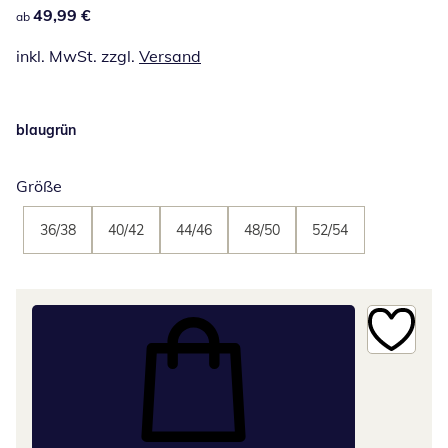
49,99 €
49,99 €
ab
inkl. MwSt. zzgl.
Versand
blaugrün
Größe
36/38
40/42
44/46
48/50
52/54