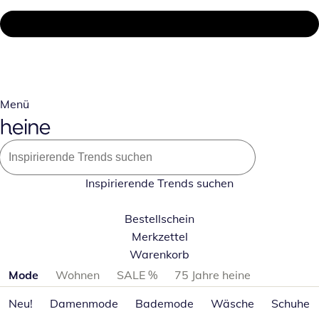
Menü
Inspirierende Trends suchen
Bestellschein
Merkzettel
Warenkorb
Produktkategorien überspringen
Mode
Wohnen
SALE %
75 Jahre heine
Neu!
Damenmode
Bademode
Wäsche
Schuhe