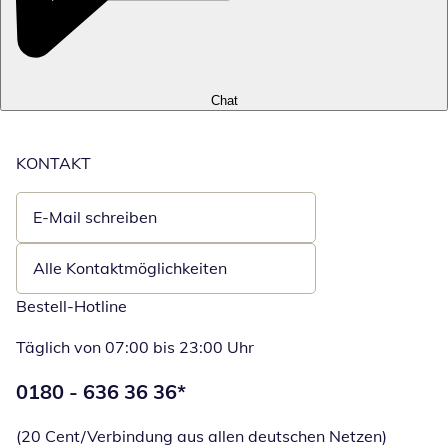
Chat
KONTAKT
E-Mail schreiben
Öffnet E-Mail-Client
Alle Kontaktmöglichkeiten
Bestell-Hotline
Täglich von 07:00 bis 23:00 Uhr
Telefonnummer:
0180 - 636 36 36
*
Öffnet Telefon
(20 Cent/Verbindung aus allen deutschen Netzen)