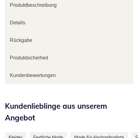
Produktbeschreibung
Details
Rückgabe
Produktsicherheit
Kundenbewertungen
Kategorie-Empfehlungen überspringen
Kundenlieblinge aus unserem
Angebot
Kleider
Festliche Mode
Mode für Hochzeitsgäste
S