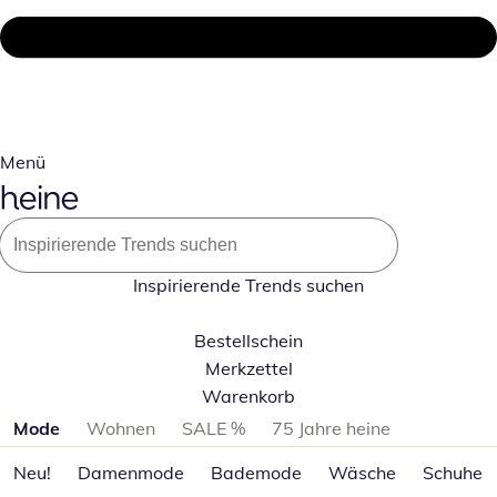
Menü
Inspirierende Trends suchen
Bestellschein
Merkzettel
Warenkorb
Produktkategorien überspringen
Mode
Wohnen
SALE %
75 Jahre heine
Neu!
Damenmode
Bademode
Wäsche
Schuhe