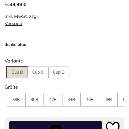
49,99 €
49,99 €
ab
inkl. MwSt. zzgl.
Versand
dunkelblau
Variante
Cup B
Cup C
Cup D
Größe
38B
40B
42B
44B
46B
48B
50