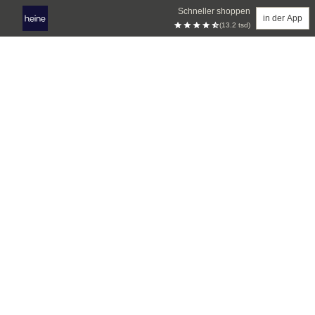
Schneller shoppen
in der App
(13.2 tsd)
Zum Hauptinhalt springen