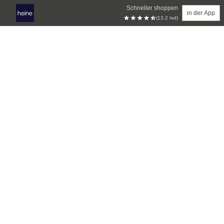
Schneller shoppen
in der App
(13.2 tsd)
Zum Hauptinhalt springen