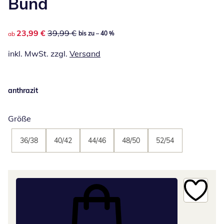
Bund
reduzierter Preis 23,99 €, vorheriger Preis: 39,99 €
23,99 €
39,99 €
bis zu – 40 %
ab
inkl. MwSt. zzgl.
Versand
anthrazit
Größe
36/38
40/42
44/46
48/50
52/54