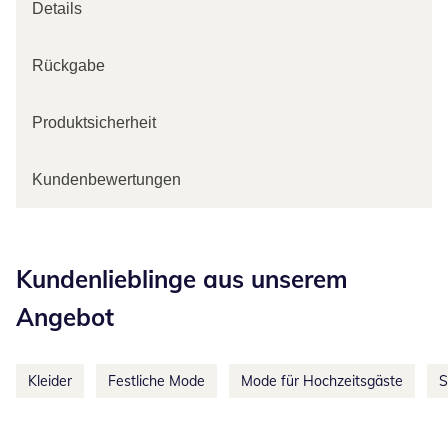
Details
Rückgabe
Produktsicherheit
Kundenbewertungen
Kategorie-Empfehlungen überspringen
Kundenlieblinge aus unserem
Angebot
Kleider
Festliche Mode
Mode für Hochzeitsgäste
S