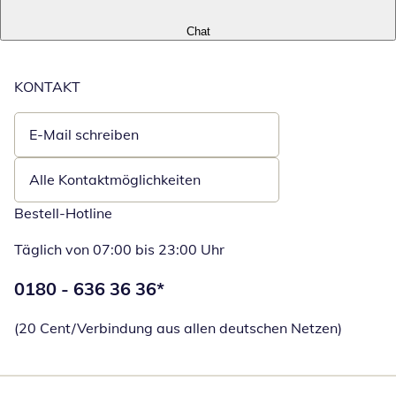
Chat
KONTAKT
E-Mail schreiben
Öffnet E-Mail-Client
Alle Kontaktmöglichkeiten
Bestell-Hotline
Täglich von 07:00 bis 23:00 Uhr
Telefonnummer:
0180 - 636 36 36
*
Öffnet Telefon
(20 Cent/Verbindung aus allen deutschen Netzen)