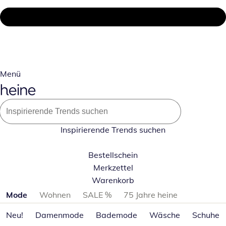
Menü
Inspirierende Trends suchen
Bestellschein
Merkzettel
Warenkorb
Produktkategorien überspringen
Mode
Wohnen
SALE %
75 Jahre heine
Neu!
Damenmode
Bademode
Wäsche
Schuhe