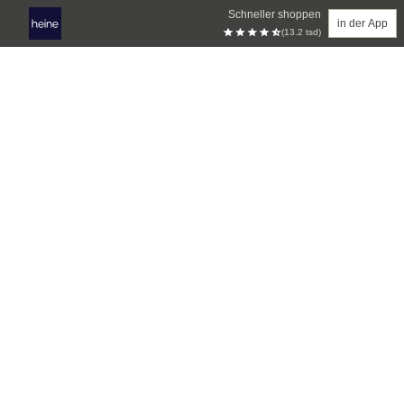
Schneller shoppen
in der App
(13.2 tsd)
Zum Hauptinhalt springen