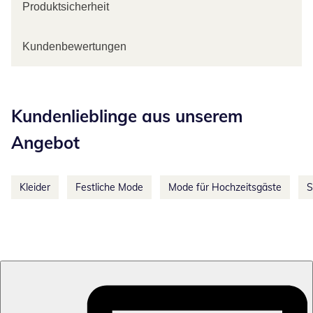
Produktsicherheit
Kundenbewertungen
Kategorie-Empfehlungen überspringen
Kundenlieblinge aus unserem
Angebot
Kleider
Festliche Mode
Mode für Hochzeitsgäste
S