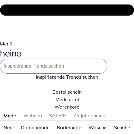
Menü
Inspirierende Trends suchen
Bestellschein
Merkzettel
Warenkorb
Produktkategorien überspringen
Mode
Wohnen
SALE %
75 Jahre heine
Neu!
Damenmode
Bademode
Wäsche
Schuhe