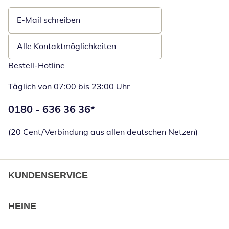
E-Mail schreiben
Öffnet E-Mail-Client
Alle Kontaktmöglichkeiten
Bestell-Hotline
Täglich von 07:00 bis 23:00 Uhr
Telefonnummer:
0180 - 636 36 36
*
Öffnet Telefon
(20 Cent/Verbindung aus allen deutschen Netzen)
KUNDENSERVICE
HEINE