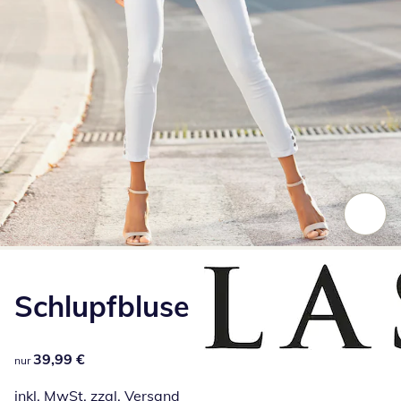
Zum Vergrößern auf das Bild klicken
Schlupfbluse
39,99 €
39,99 €
nur
inkl. MwSt. zzgl.
Versand