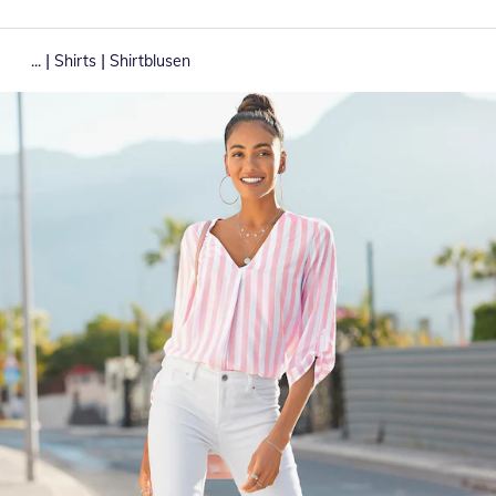
|
|
...
Shirts
Shirtblusen