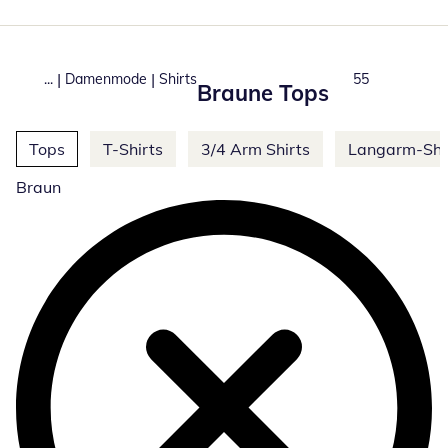
|
|
...
Damenmode
Shirts
Produkte
55
Braune Tops
Weitere Kategorien überspringen
Tops
T-Shirts
3/4 Arm Shirts
Langarm-Shi
Braun