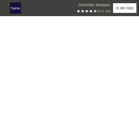
Schneller shoppen
in der App
(13.2 tsd)
Zum Hauptinhalt springen