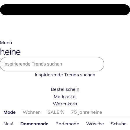
Menü
Inspirierende Trends suchen
Bestellschein
Merkzettel
Warenkorb
Produktkategorien überspringen
Mode
Wohnen
SALE %
75 Jahre heine
Neu!
Damenmode
Bademode
Wäsche
Schuhe