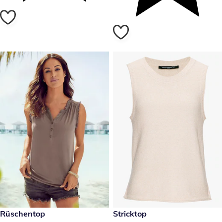
24,99 €
Rüschentop
34,99 €
Stricktop