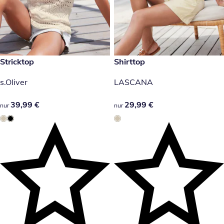
39,99 €
Stricktop
29,99 €
Shirttop
s.Oliver
LASCANA
39,99 €
39,99 €
29,99 €
29,99 €
nur
nur