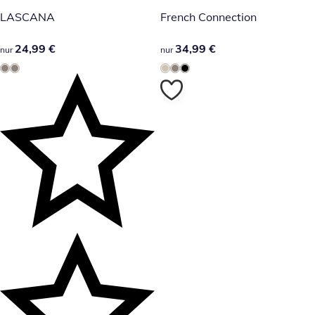
LASCANA
French Connection
24,99 €
24,99 €
34,99 €
34,99 €
nur
nur