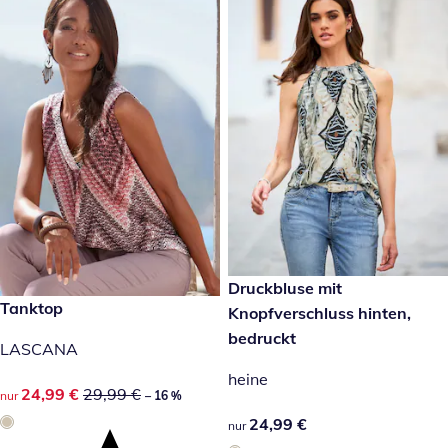
24,99 €
Druckbluse mit
reduzierter Preis 24,99 €, vorheriger Preis: 29,99 €
Tanktop
-16 %
Knopfverschluss hinten,
bedruckt
LASCANA
heine
reduzierter Preis 24,99 €, vorheriger Preis: 29,99 €
24,99 €
29,99 €
nur
– 16 %
24,99 €
24,99 €
nur