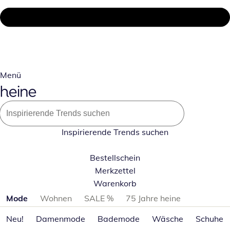
Menü
Inspirierende Trends suchen
Bestellschein
Merkzettel
Warenkorb
Produktkategorien überspringen
Mode
Wohnen
SALE %
75 Jahre heine
Neu!
Damenmode
Bademode
Wäsche
Schuhe