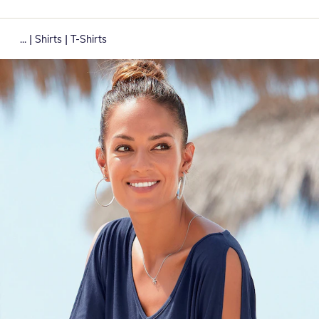
|
|
...
Shirts
T-Shirts