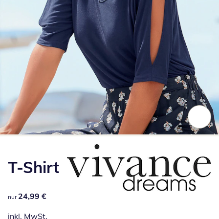
Zum Vergrößern auf das Bild klicken
T-Shirt
24,99 €
24,99 €
nur
inkl. MwSt.