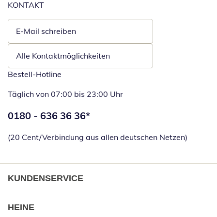
KONTAKT
E-Mail schreiben
Öffnet E-Mail-Client
Alle Kontaktmöglichkeiten
Bestell-Hotline
Täglich von 07:00 bis 23:00 Uhr
Telefonnummer:
0180 - 636 36 36
*
Öffnet Telefon
(20 Cent/Verbindung aus allen deutschen Netzen)
KUNDENSERVICE
HEINE