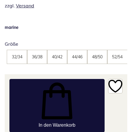
zzgl.
Versand
marine
Größe
32/34
36/38
40/42
44/46
48/50
52/54
In den Warenkorb