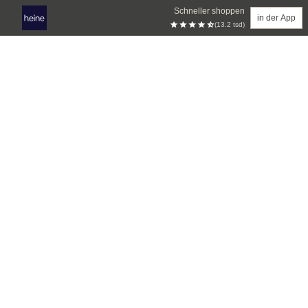
Schneller shoppen
in der App
(13.2 tsd)
Zum Hauptinhalt springen