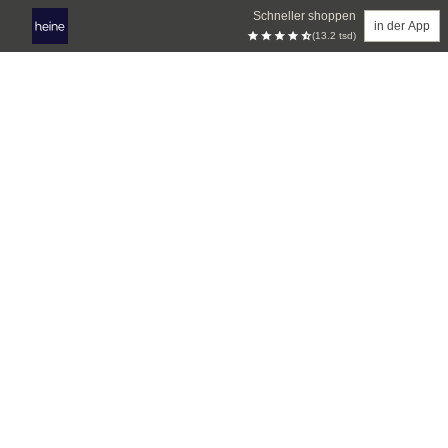
Schneller shoppen
in der App
(13.2 tsd)
Zum Hauptinhalt springen