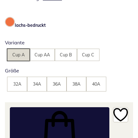
lachs-bedruckt
Variante
Cup A
Cup AA
Cup B
Cup C
Größe
32A
34A
36A
38A
40A