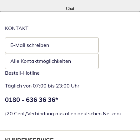
Chat
KONTAKT
E-Mail schreiben
Öffnet E-Mail-Client
Alle Kontaktmöglichkeiten
Bestell-Hotline
Täglich von 07:00 bis 23:00 Uhr
Telefonnummer:
0180 - 636 36 36
*
Öffnet Telefon
(20 Cent/Verbindung aus allen deutschen Netzen)