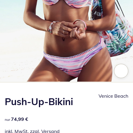
Zum Vergrößern auf das Bild klicken
Venice Beach
Push-Up-Bikini
74,99 €
74,99 €
nur
inkl. MwSt. zzgl.
Versand