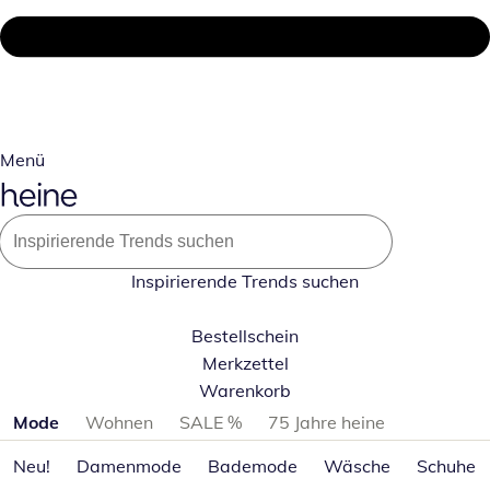
Menü
Inspirierende Trends suchen
Bestellschein
Merkzettel
Warenkorb
Produktkategorien überspringen
Mode
Wohnen
SALE %
75 Jahre heine
Neu!
Damenmode
Bademode
Wäsche
Schuhe