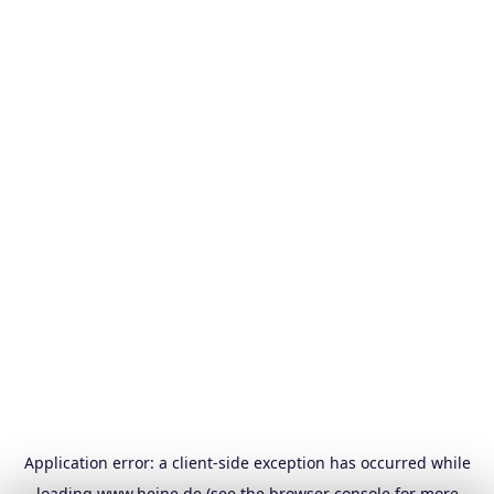
Application error: a
client
-side exception has occurred while
loading
www.heine.de
(see the
browser console
for more