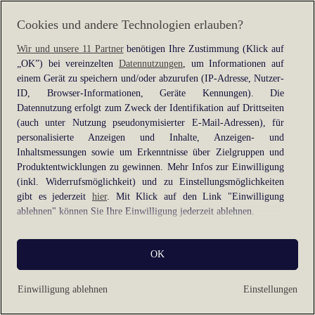
information).
Cookies und andere Technologien erlauben?
Wir und unsere 11 Partner
benötigen Ihre Zustimmung (Klick auf
„OK”) bei vereinzelten
Datennutzungen
, um Informationen auf
einem Gerät zu speichern und/oder abzurufen (IP-Adresse, Nutzer-
ID, Browser-Informationen, Geräte Kennungen). Die
Datennutzung erfolgt zum Zweck der Identifikation auf Drittseiten
(auch unter Nutzung pseudonymisierter E-Mail-Adressen), für
personalisierte Anzeigen und Inhalte, Anzeigen- und
Inhaltsmessungen sowie um Erkenntnisse über Zielgruppen und
Produktentwicklungen zu gewinnen. Mehr Infos zur Einwilligung
(inkl. Widerrufsmöglichkeit) und zu Einstellungsmöglichkeiten
gibt es jederzeit
hier
. Mit Klick auf den Link "Einwilligung
ablehnen" können Sie Ihre Einwilligung jederzeit ablehnen.
Sie können Ihre Einwilligung auch jederzeit grundlos mit Wirkung
OK
für die Zukunft widerrufen, indem Sie z. B. auf den Button
"Cookie-Einstellungen" im Footer der Website und "Alle
ablehnen" klicken.
Einwilligung ablehnen
Einstellungen
Datennutzungen