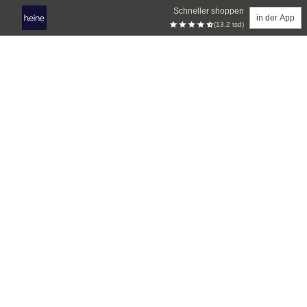
Schneller shoppen
in der App
(13.2 tsd)
Zum Hauptinhalt springen