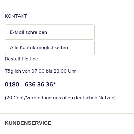
KONTAKT
E-Mail schreiben
Öffnet E-Mail-Client
Alle Kontaktmöglichkeiten
Bestell-Hotline
Täglich von 07:00 bis 23:00 Uhr
Telefonnummer:
0180 - 636 36 36
*
Öffnet Telefon
(20 Cent/Verbindung aus allen deutschen Netzen)
KUNDENSERVICE