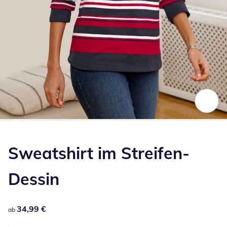
Zum Vergrößern auf das Bild klicken
Sweatshirt im Streifen-
Dessin
34,99 €
34,99 €
ab