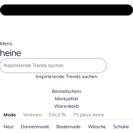
Menü
Inspirierende Trends suchen
Bestellschein
Merkzettel
Warenkorb
Produktkategorien überspringen
Mode
Wohnen
SALE %
75 Jahre heine
Neu!
Damenmode
Bademode
Wäsche
Schuhe