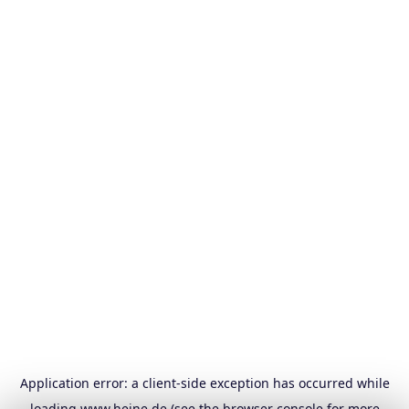
Application error: a
client
-side exception has occurred while
loading
www.heine.de
(see the
browser console
for more