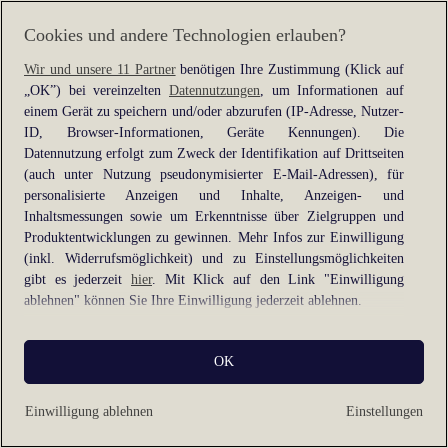
information).
Cookies und andere Technologien erlauben?
Wir und unsere 11 Partner
benötigen Ihre Zustimmung (Klick auf
„OK”) bei vereinzelten
Datennutzungen
, um Informationen auf
einem Gerät zu speichern und/oder abzurufen (IP-Adresse, Nutzer-
ID, Browser-Informationen, Geräte Kennungen). Die
Datennutzung erfolgt zum Zweck der Identifikation auf Drittseiten
(auch unter Nutzung pseudonymisierter E-Mail-Adressen), für
personalisierte Anzeigen und Inhalte, Anzeigen- und
Inhaltsmessungen sowie um Erkenntnisse über Zielgruppen und
Produktentwicklungen zu gewinnen. Mehr Infos zur Einwilligung
(inkl. Widerrufsmöglichkeit) und zu Einstellungsmöglichkeiten
gibt es jederzeit
hier
. Mit Klick auf den Link "Einwilligung
ablehnen" können Sie Ihre Einwilligung jederzeit ablehnen.
Sie können Ihre Einwilligung auch jederzeit grundlos mit Wirkung
OK
für die Zukunft widerrufen, indem Sie z. B. auf den Button
"Cookie-Einstellungen" im Footer der Website und "Alle
ablehnen" klicken.
Einwilligung ablehnen
Einstellungen
Datennutzungen