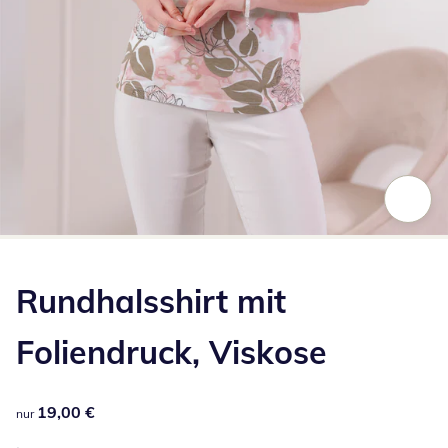
Zum Vergrößern auf das Bild klicken
Rundhalsshirt mit
Foliendruck, Viskose
19,00 €
19,00 €
nur