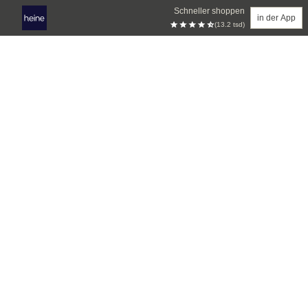
Schneller shoppen
in der App
(13.2 tsd)
Zum Hauptinhalt springen