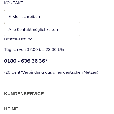
KONTAKT
E-Mail schreiben
Öffnet E-Mail-Client
Alle Kontaktmöglichkeiten
Bestell-Hotline
Täglich von 07:00 bis 23:00 Uhr
Telefonnummer:
0180 - 636 36 36
*
Öffnet Telefon
(20 Cent/Verbindung aus allen deutschen Netzen)
KUNDENSERVICE
HEINE