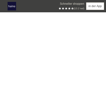
Schneller shoppen
in der App
(13.2 tsd)
Zum Hauptinhalt springen