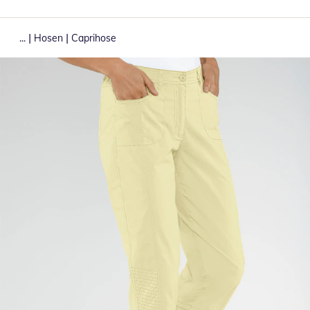
|
|
...
Hosen
Caprihose