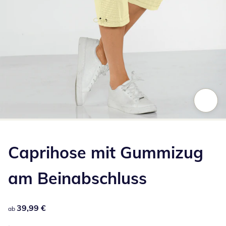
Zum Vergrößern auf das Bild klicken
Caprihose mit Gummizug
am Beinabschluss
39,99 €
39,99 €
ab