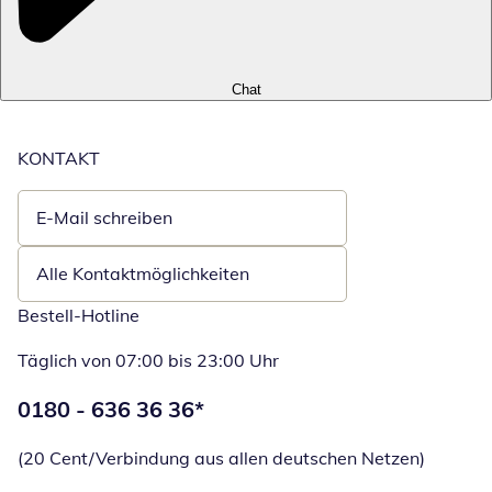
Chat
KONTAKT
E-Mail schreiben
Öffnet E-Mail-Client
Alle Kontaktmöglichkeiten
Bestell-Hotline
Täglich von 07:00 bis 23:00 Uhr
Telefonnummer:
0180 - 636 36 36
*
Öffnet Telefon
(20 Cent/Verbindung aus allen deutschen Netzen)