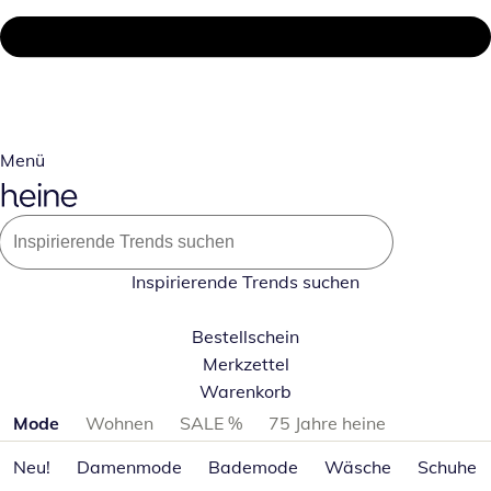
Menü
Inspirierende Trends suchen
Bestellschein
Merkzettel
Warenkorb
Produktkategorien überspringen
Mode
Wohnen
SALE %
75 Jahre heine
Neu!
Damenmode
Bademode
Wäsche
Schuhe