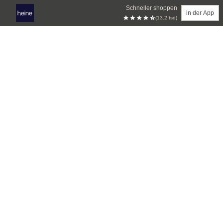
Schneller shoppen
in der App
(13.2 tsd)
Zum Hauptinhalt springen