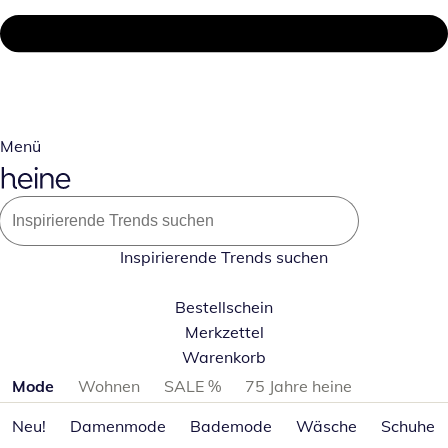
Menü
Inspirierende Trends suchen
Bestellschein
Merkzettel
Warenkorb
Produktkategorien überspringen
Mode
Wohnen
SALE %
75 Jahre heine
Neu!
Damenmode
Bademode
Wäsche
Schuhe