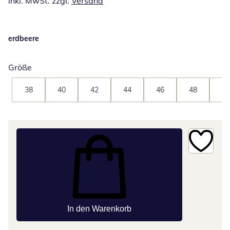
inkl. MwSt. zzgl.
Versand
erdbeere
Größe
38
40
42
44
46
48
50
In den Warenkorb