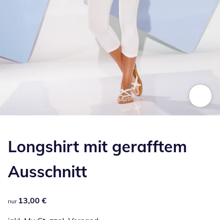
Zum Vergrößern auf das Bild klicken
Longshirt mit gerafftem
Ausschnitt
13,00 €
13,00 €
nur