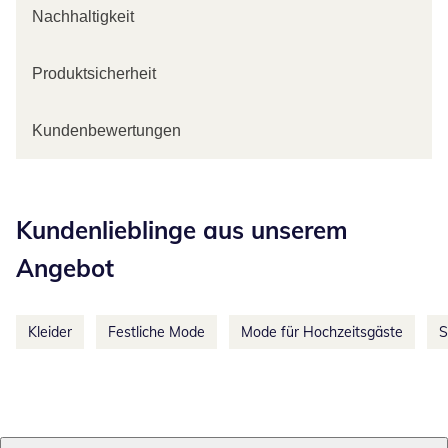
Nachhaltigkeit
Produktsicherheit
Kundenbewertungen
Kategorie-Empfehlungen überspringen
Kundenlieblinge aus unserem
Angebot
Kleider
Festliche Mode
Mode für Hochzeitsgäste
S