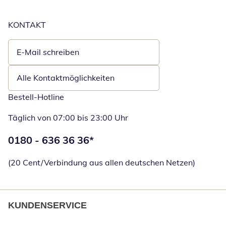
KONTAKT
E-Mail schreiben
Öffnet E-Mail-Client
Alle Kontaktmöglichkeiten
Bestell-Hotline
Täglich von 07:00 bis 23:00 Uhr
Telefonnummer:
0180 - 636 36 36
*
Öffnet Telefon
(20 Cent/Verbindung aus allen deutschen Netzen)
KUNDENSERVICE