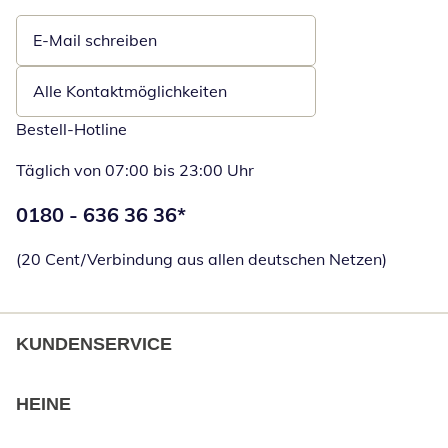
E-Mail schreiben
Öffnet E-Mail-Client
Alle Kontaktmöglichkeiten
Bestell-Hotline
Täglich von 07:00 bis 23:00 Uhr
Telefonnummer:
0180 - 636 36 36
*
Öffnet Telefon
(20 Cent/Verbindung aus allen deutschen Netzen)
KUNDENSERVICE
HEINE