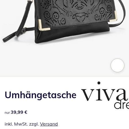
Zum Vergrößern auf das Bild klicken
Umhängetasche
39,99 €
39,99 €
nur
inkl. MwSt. zzgl.
Versand