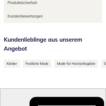
Produktsicherheit
Kundenbewertungen
Kategorie-Empfehlungen überspringen
Kundenlieblinge aus unserem
Angebot
Kleider
Festliche Mode
Mode für Hochzeitsgäste
S