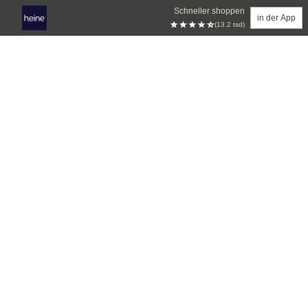
Schneller shoppen
in der App
(13.2 tsd)
Zum Hauptinhalt springen