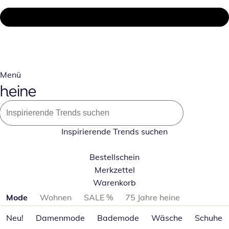
Menü
Inspirierende Trends suchen
Bestellschein
Merkzettel
Warenkorb
Produktkategorien überspringen
Mode
Wohnen
SALE %
75 Jahre heine
Neu!
Damenmode
Bademode
Wäsche
Schuhe