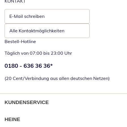
KONTAKT
E-Mail schreiben
Öffnet E-Mail-Client
Alle Kontaktmöglichkeiten
Bestell-Hotline
Täglich von 07:00 bis 23:00 Uhr
Telefonnummer:
0180 - 636 36 36
*
Öffnet Telefon
(20 Cent/Verbindung aus allen deutschen Netzen)
KUNDENSERVICE
HEINE