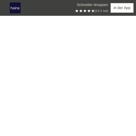
Schneller shoppen
in der App
(13.2 tsd)
Zum Hauptinhalt springen