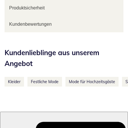
Produktsicherheit
Kundenbewertungen
Kategorie-Empfehlungen überspringen
Kundenlieblinge aus unserem
Angebot
Kleider
Festliche Mode
Mode für Hochzeitsgäste
S