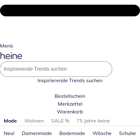
Menü
Inspirierende Trends suchen
Bestellschein
Merkzettel
Warenkorb
Produktkategorien überspringen
Mode
Wohnen
SALE %
75 Jahre heine
Neu!
Damenmode
Bademode
Wäsche
Schuhe