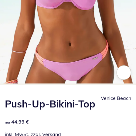
Zum Vergrößern auf das Bild klicken
Venice Beach
Push-Up-Bikini-Top
44,99 €
44,99 €
nur
inkl. MwSt. zzgl.
Versand