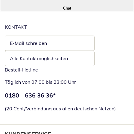
Chat
KONTAKT
E-Mail schreiben
Öffnet E-Mail-Client
Alle Kontaktmöglichkeiten
Bestell-Hotline
Täglich von 07:00 bis 23:00 Uhr
Telefonnummer:
0180 - 636 36 36
*
Öffnet Telefon
(20 Cent/Verbindung aus allen deutschen Netzen)