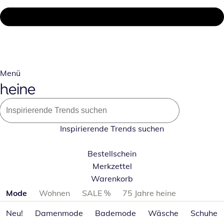
Menü
Inspirierende Trends suchen
Bestellschein
Merkzettel
Warenkorb
Produktkategorien überspringen
Mode
Wohnen
SALE %
75 Jahre heine
Neu!
Damenmode
Bademode
Wäsche
Schuhe