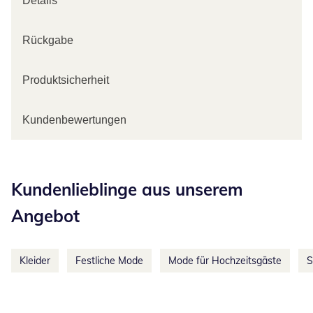
Details
Rückgabe
Produktsicherheit
Kundenbewertungen
Kategorie-Empfehlungen überspringen
Kundenlieblinge aus unserem
Angebot
Kleider
Festliche Mode
Mode für Hochzeitsgäste
S