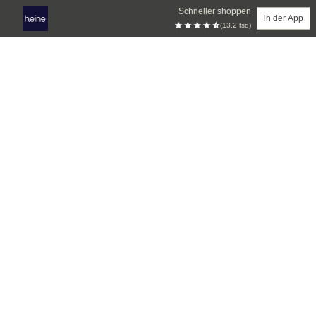
Schneller shoppen
in der App
(13.2 tsd)
Zum Hauptinhalt springen