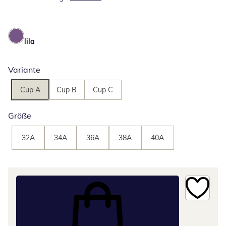
lila
Variante
Cup A
Cup B
Cup C
Größe
32A
34A
36A
38A
40A