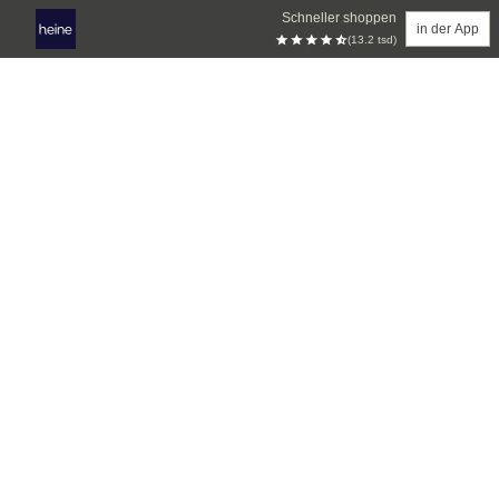
Schneller shoppen
in der App
(13.2 tsd)
Zum Hauptinhalt springen