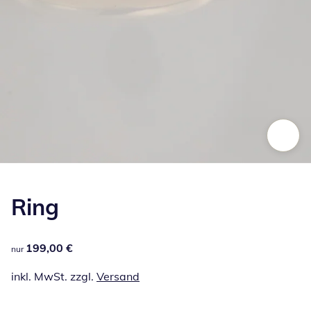
Zum Vergrößern auf das Bild klicken
Ring
199,00 €
199,00 €
nur
inkl. MwSt. zzgl.
Versand