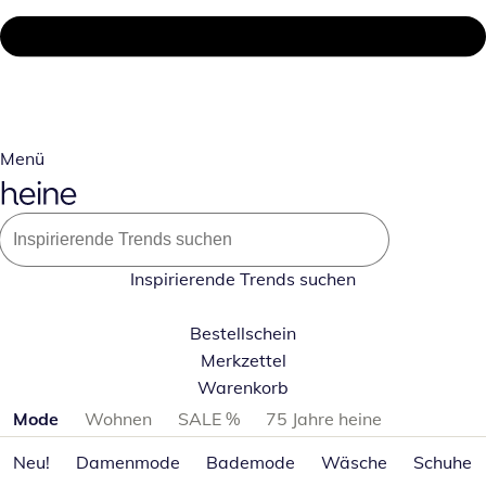
Menü
Inspirierende Trends suchen
Bestellschein
Merkzettel
Warenkorb
Produktkategorien überspringen
Mode
Wohnen
SALE %
75 Jahre heine
Neu!
Damenmode
Bademode
Wäsche
Schuhe