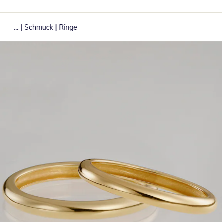
|
|
...
Schmuck
Ringe