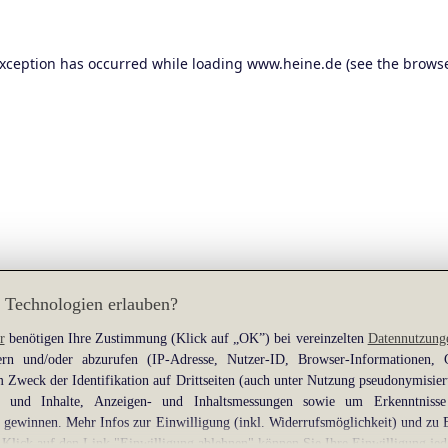
exception has occurred while loading
www.heine.de
(see the
browse
 Technologien erlauben?
r
benötigen Ihre Zustimmung (Klick auf „OK”) bei vereinzelten
Datennutzung
rn und/oder abzurufen (IP-Adresse, Nutzer-ID, Browser-Informationen,
 Zweck der Identifikation auf Drittseiten (auch unter Nutzung pseudonymisier
gen und Inhalte, Anzeigen- und Inhaltsmessungen sowie um Erkenntniss
gewinnen. Mehr Infos zur Einwilligung (inkl. Widerrufsmöglichkeit) und zu 
 Klick auf den Link "Einwilligung ablehnen" können Sie Ihre Einwilligung jed