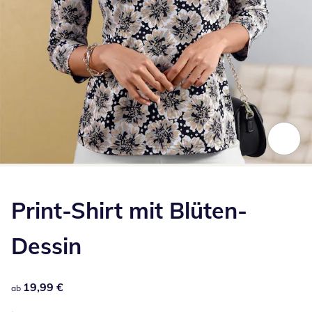
Zum Vergrößern auf das Bild klicken
Print-Shirt mit Blüten-
Dessin
19,99 €
19,99 €
ab