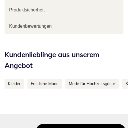
Produktsicherheit
Kundenbewertungen
Kategorie-Empfehlungen überspringen
Kundenlieblinge aus unserem
Angebot
Kleider
Festliche Mode
Mode für Hochzeitsgäste
S