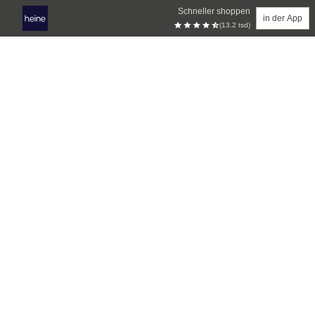
Schneller shoppen
in der App
(13.2 tsd)
Zum Hauptinhalt springen