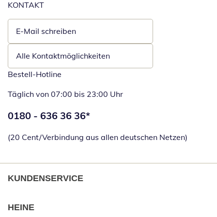
KONTAKT
E-Mail schreiben
Öffnet E-Mail-Client
Alle Kontaktmöglichkeiten
Bestell-Hotline
Täglich von 07:00 bis 23:00 Uhr
Telefonnummer:
0180 - 636 36 36
*
Öffnet Telefon
(20 Cent/Verbindung aus allen deutschen Netzen)
KUNDENSERVICE
HEINE