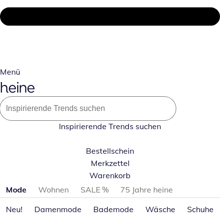
Menü
Inspirierende Trends suchen
Bestellschein
Merkzettel
Warenkorb
Produktkategorien überspringen
Mode
Wohnen
SALE %
75 Jahre heine
Neu!
Damenmode
Bademode
Wäsche
Schuhe