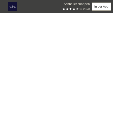
Schneller shoppen
in der App
(13.2 tsd)
Zum Hauptinhalt springen