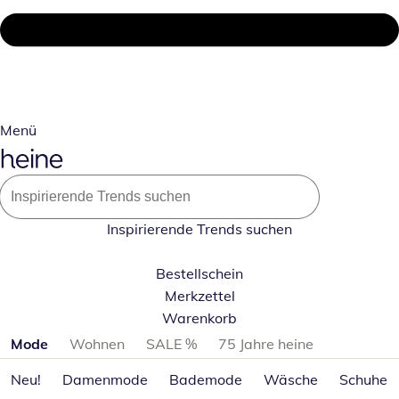
Menü
Inspirierende Trends suchen
Bestellschein
Merkzettel
Warenkorb
Produktkategorien überspringen
Mode
Wohnen
SALE %
75 Jahre heine
Neu!
Damenmode
Bademode
Wäsche
Schuhe