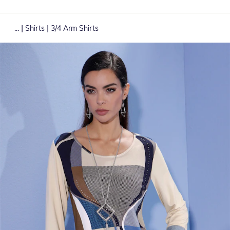
|
|
...
Shirts
3/4 Arm Shirts