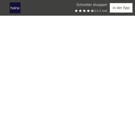
Schneller shoppen
in der App
(13.2 tsd)
Zum Hauptinhalt springen