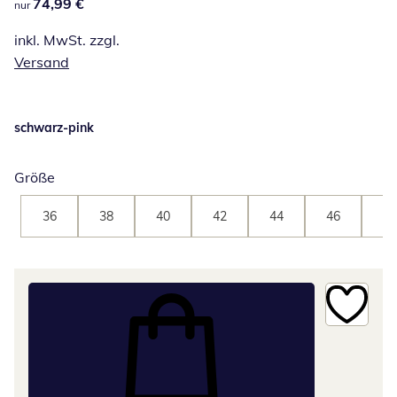
74,99 €
74,99 €
nur
inkl. MwSt. zzgl.
Versand
schwarz-pink
Größe
36
38
40
42
44
46
48