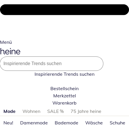
Menü
Inspirierende Trends suchen
Bestellschein
Merkzettel
Warenkorb
Produktkategorien überspringen
Mode
Wohnen
SALE %
75 Jahre heine
Neu!
Damenmode
Bademode
Wäsche
Schuhe