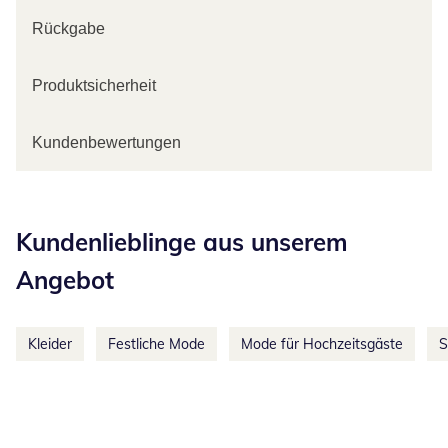
Rückgabe
Produktsicherheit
Kundenbewertungen
Kategorie-Empfehlungen überspringen
Kundenlieblinge aus unserem
Angebot
Kleider
Festliche Mode
Mode für Hochzeitsgäste
S