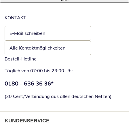
KONTAKT
E-Mail schreiben
Öffnet E-Mail-Client
Alle Kontaktmöglichkeiten
Bestell-Hotline
Täglich von 07:00 bis 23:00 Uhr
Telefonnummer:
0180 - 636 36 36
*
Öffnet Telefon
(20 Cent/Verbindung aus allen deutschen Netzen)
KUNDENSERVICE