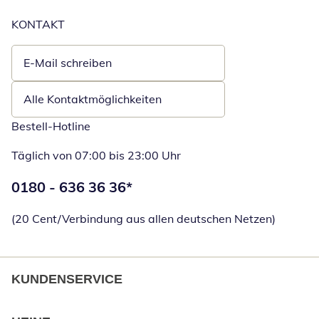
KONTAKT
E-Mail schreiben
Öffnet E-Mail-Client
Alle Kontaktmöglichkeiten
Bestell-Hotline
Täglich von 07:00 bis 23:00 Uhr
Telefonnummer:
0180 - 636 36 36
*
Öffnet Telefon
(20 Cent/Verbindung aus allen deutschen Netzen)
KUNDENSERVICE