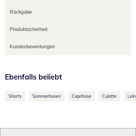
Rückgabe
Produktsicherheit
Kundenbewertungen
Kategorie-Empfehlungen überspringen
Ebenfalls beliebt
Shorts
Sommerhosen
Caprihose
Culotte
Lei