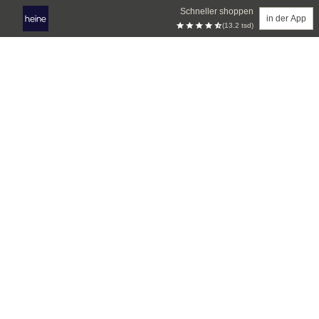
Schneller shoppen
in der App
(13.2 tsd)
Zum Hauptinhalt springen