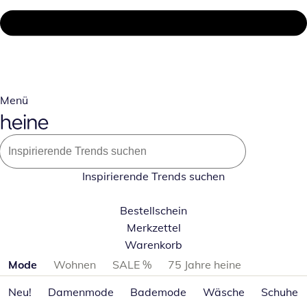
Menü
Inspirierende Trends suchen
Bestellschein
Merkzettel
Warenkorb
Produktkategorien überspringen
Mode
Wohnen
SALE %
75 Jahre heine
Neu!
Damenmode
Bademode
Wäsche
Schuhe