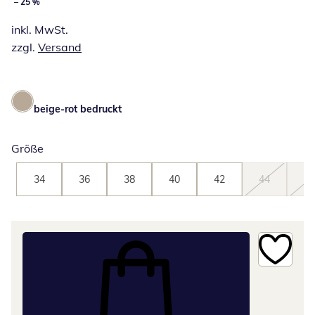
– 25 %
inkl. MwSt.
zzgl.
Versand
beige-rot bedruckt
Größe
34
36
38
40
42
44
46