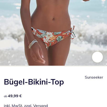
Zum Vergrößern auf das Bild klicken
Sunseeker
Bügel-Bikini-Top
49,99 €
49,99 €
ab
inkl. MwSt. zzgl.
Versand