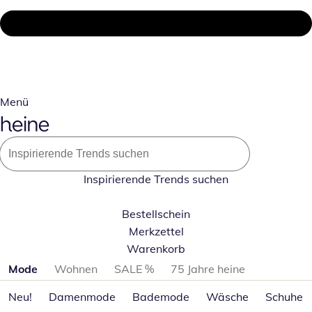
Menü
Inspirierende Trends suchen
Bestellschein
Merkzettel
Warenkorb
Produktkategorien überspringen
Mode
Wohnen
SALE %
75 Jahre heine
Neu!
Damenmode
Bademode
Wäsche
Schuhe