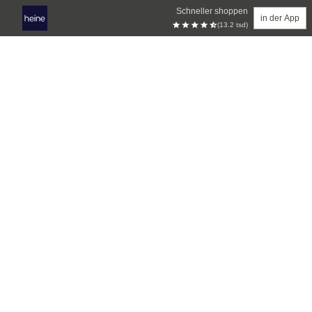
Schneller shoppen
in der App
(13.2 tsd)
Zum Hauptinhalt springen