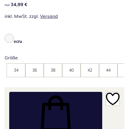
34,99 €
34,99 €
nur
inkl. MwSt. zzgl.
Versand
ecru
Größe
34
36
38
40
42
44
46