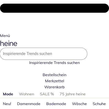
Menü
Inspirierende Trends suchen
Bestellschein
Merkzettel
Warenkorb
Produktkategorien überspringen
Mode
Wohnen
SALE %
75 Jahre heine
Neu!
Damenmode
Bademode
Wäsche
Schuhe