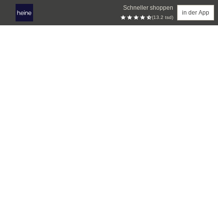
Schneller shoppen
in der App
(13.2 tsd)
Zum Hauptinhalt springen