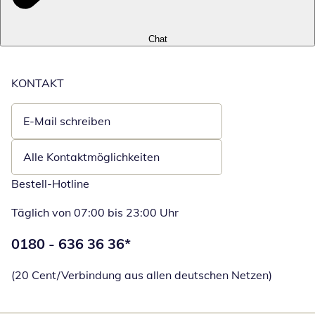
Chat
KONTAKT
E-Mail schreiben
Öffnet E-Mail-Client
Alle Kontaktmöglichkeiten
Bestell-Hotline
Täglich von 07:00 bis 23:00 Uhr
Telefonnummer:
0180 - 636 36 36
*
Öffnet Telefon
(20 Cent/Verbindung aus allen deutschen Netzen)