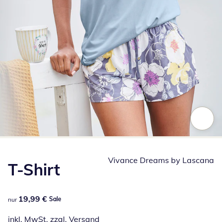
Zum Vergrößern auf das Bild klicken
Vivance Dreams by Lascana
T-Shirt
19,99 €
19,99 €
Sale
nur
inkl. MwSt. zzgl.
Versand