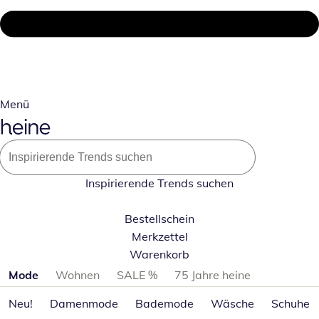
Menü
Inspirierende Trends suchen
Bestellschein
Merkzettel
Warenkorb
Produktkategorien überspringen
Mode
Wohnen
SALE %
75 Jahre heine
Neu!
Damenmode
Bademode
Wäsche
Schuhe