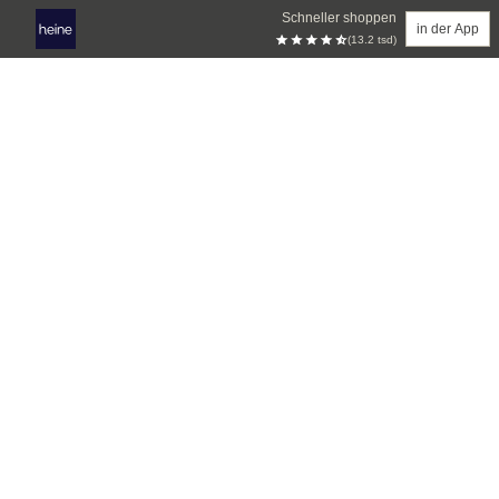
Schneller shoppen
in der App
(13.2 tsd)
Zum Hauptinhalt springen