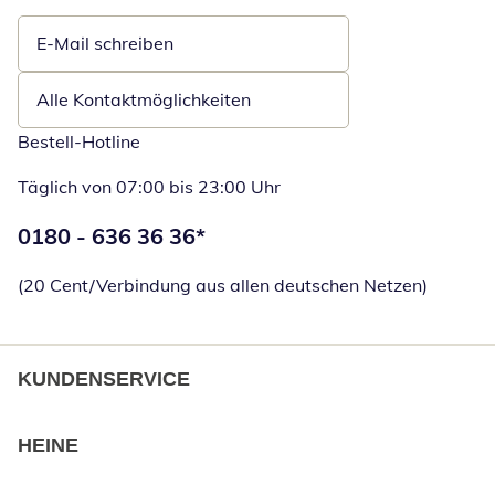
E-Mail schreiben
Öffnet E-Mail-Client
Alle Kontaktmöglichkeiten
Bestell-Hotline
Täglich von 07:00 bis 23:00 Uhr
Telefonnummer:
0180 - 636 36 36
*
Öffnet Telefon
(20 Cent/Verbindung aus allen deutschen Netzen)
KUNDENSERVICE
HEINE