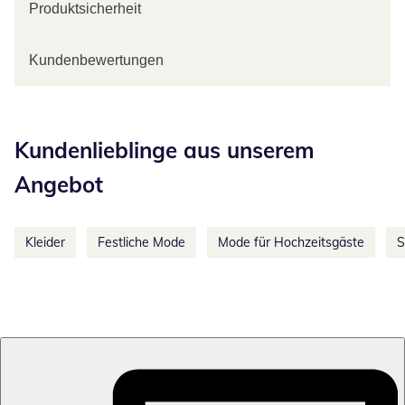
Produktsicherheit
Kundenbewertungen
Kategorie-Empfehlungen überspringen
Kundenlieblinge aus unserem
Angebot
Kleider
Festliche Mode
Mode für Hochzeitsgäste
S