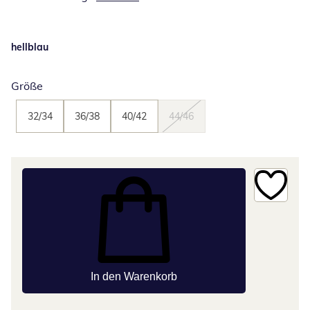
hellblau
Größe
32/34
36/38
40/42
44/46
In den Warenkorb