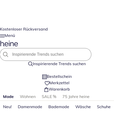
Kostenloser Rückversand
Menü
Inspirierende Trends suchen
Bestellschein
Merkzettel
Warenkorb
Produktkategorien überspringen
Mode
Wohnen
SALE %
75 Jahre heine
Neu!
Damenmode
Bademode
Wäsche
Schuhe