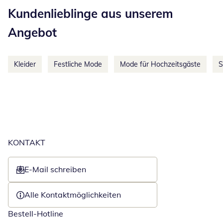
Kundenlieblinge aus unserem
Angebot
Kleider
Festliche Mode
Mode für Hochzeitsgäste
S
KONTAKT
E-Mail schreiben
Öffnet E-Mail-Client
Alle Kontaktmöglichkeiten
Bestell-Hotline