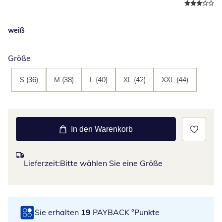
weiß
Größe
S (36)
M (38)
L (40)
XL (42)
XXL (44)
In den Warenkorb
Lieferzeit:
Bitte wählen Sie eine Größe
Sie erhalten
19
PAYBACK °Punkte