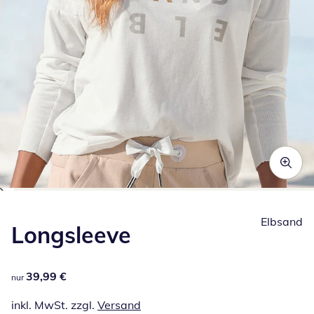
Zum Vergrößern auf das Bild klicken
Elbsand
Longsleeve
39,99 €
39,99 €
nur
inkl. MwSt. zzgl.
Versand