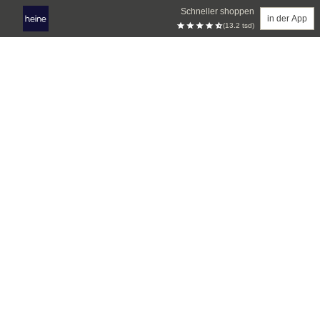
Schneller shoppen
in der App
(13.2 tsd)
Zum Hauptinhalt springen