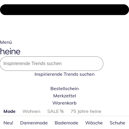
Menü
Inspirierende Trends suchen
Bestellschein
Merkzettel
Warenkorb
Produktkategorien überspringen
Mode
Wohnen
SALE %
75 Jahre heine
Neu!
Damenmode
Bademode
Wäsche
Schuhe