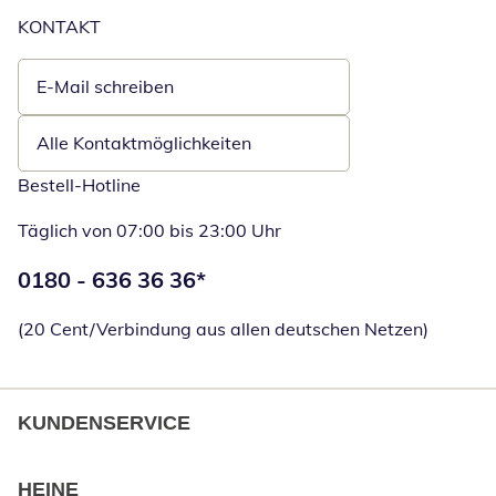
KONTAKT
E-Mail schreiben
Öffnet E-Mail-Client
Alle Kontaktmöglichkeiten
Bestell-Hotline
Täglich von 07:00 bis 23:00 Uhr
Telefonnummer:
0180 - 636 36 36
*
Öffnet Telefon
(20 Cent/Verbindung aus allen deutschen Netzen)
KUNDENSERVICE
HEINE