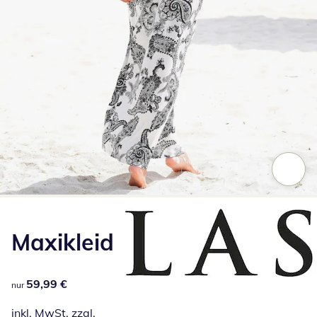
Zum Vergrößern auf das Bild klicken
Maxikleid
59,99 €
59,99 €
nur
inkl. MwSt. zzgl.