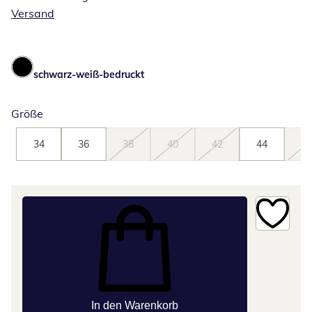
Versand
schwarz-weiß-bedruckt
Größe
34
36
38
40
42
44
46
In den Warenkorb