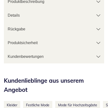
Produktbeschreibung
Details
Rückgabe
Produktsicherheit
Kundenbewertungen
Kategorie-Empfehlungen überspringen
Kundenlieblinge aus unserem
Angebot
Kleider
Festliche Mode
Mode für Hochzeitsgäste
S