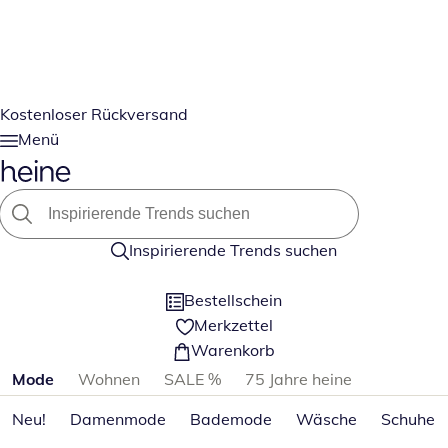
Kostenloser Rückversand
Menü
Inspirierende Trends suchen
Bestellschein
Merkzettel
Warenkorb
Produktkategorien überspringen
Mode
Wohnen
SALE %
75 Jahre heine
Neu!
Damenmode
Bademode
Wäsche
Schuhe