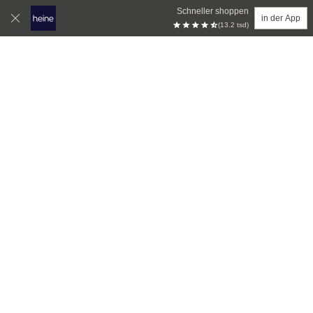
Schneller shoppen
in der App
(13.2 tsd)
Zum Hauptinhalt springen