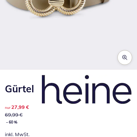
Zum Vergrößern auf das Bild klicken
Gürtel
reduzierter Preis 27,99 €, vorheriger Preis: 69,99 €
27,99 €
nur
69,99 €
– 60 %
inkl. MwSt.