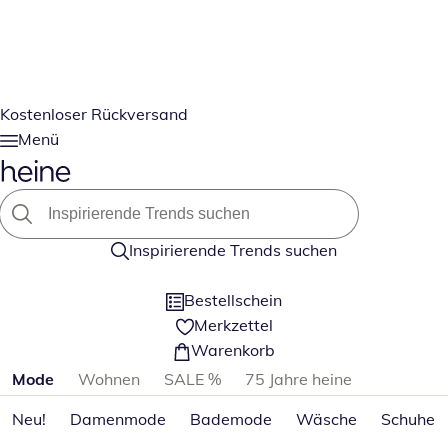
Kostenloser Rückversand
Menü
Inspirierende Trends suchen
Bestellschein
Merkzettel
Warenkorb
Produktkategorien überspringen
Mode
Wohnen
SALE %
75 Jahre heine
Neu!
Damenmode
Bademode
Wäsche
Schuhe