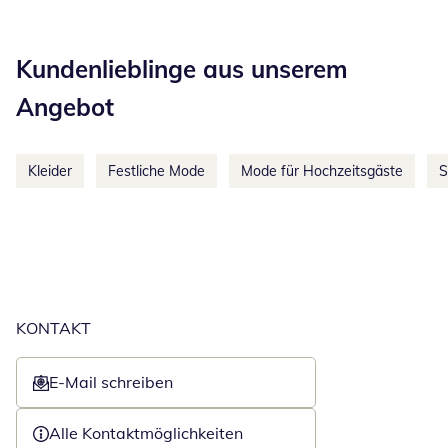
Kategorie-Empfehlungen überspringen
Kundenlieblinge aus unserem
Angebot
Kleider
Festliche Mode
Mode für Hochzeitsgäste
S
KONTAKT
E-Mail schreiben
Öffnet E-Mail-Client
Alle Kontaktmöglichkeiten