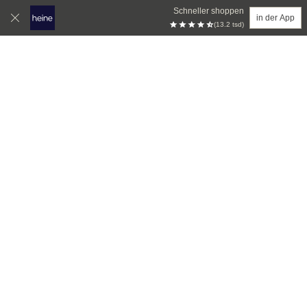
Schneller shoppen
in der App
(13.2 tsd)
Zum Hauptinhalt springen