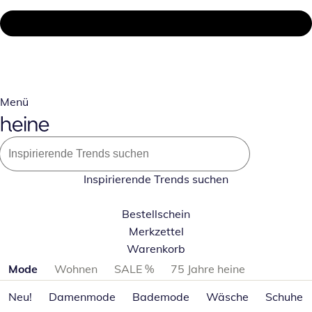
Menü
Inspirierende Trends suchen
Bestellschein
Merkzettel
Warenkorb
Produktkategorien überspringen
Mode
Wohnen
SALE %
75 Jahre heine
Neu!
Damenmode
Bademode
Wäsche
Schuhe