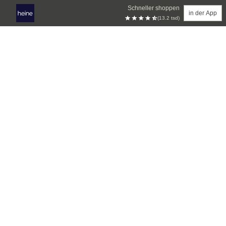
Schneller shoppen
in der App
(13.2 tsd)
Zum Hauptinhalt springen