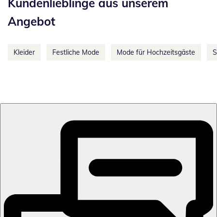
Kundenlieblinge aus unserem
Angebot
Kleider
Festliche Mode
Mode für Hochzeitsgäste
S