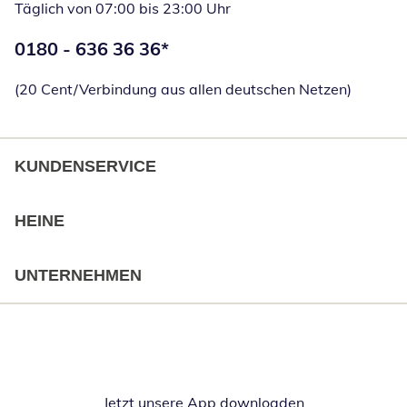
Täglich von 07:00 bis 23:00 Uhr
Telefonnummer:
0180 - 636 36 36
*
Öffnet Telefon
(20 Cent/Verbindung aus allen deutschen Netzen)
KUNDENSERVICE
HEINE
UNTERNEHMEN
Jetzt unsere App downloaden
Öffnet in neue