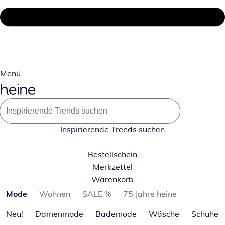
Menü
Inspirierende Trends suchen
Bestellschein
Merkzettel
Warenkorb
Produktkategorien überspringen
Mode
Wohnen
SALE %
75 Jahre heine
Neu!
Damenmode
Bademode
Wäsche
Schuhe