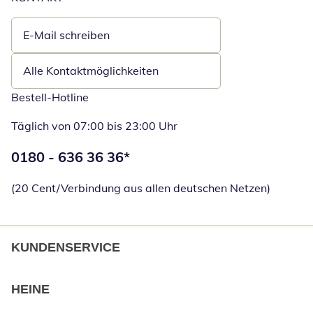
E-Mail schreiben
Öffnet E-Mail-Client
Alle Kontaktmöglichkeiten
Bestell-Hotline
Täglich von 07:00 bis 23:00 Uhr
Telefonnummer:
0180 - 636 36 36
*
Öffnet Telefon
(20 Cent/Verbindung aus allen deutschen Netzen)
KUNDENSERVICE
HEINE