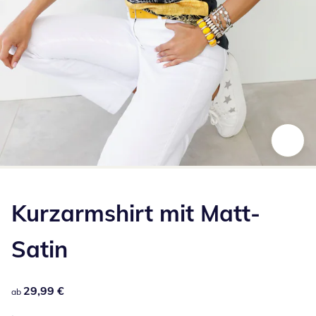
Zum Vergrößern auf das Bild klicken
Kurzarmshirt mit Matt-
Satin
29,99 €
29,99 €
ab