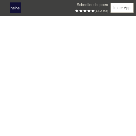
Schneller shoppen
in der App
(13.2 tsd)
Zum Hauptinhalt springen